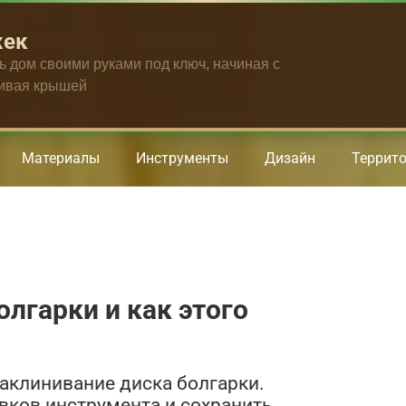
жек
ть дом своими руками под ключ, начиная с
чивая крышей
Материалы
Инструменты
Дизайн
Террит
лгарки и как этого
заклинивание диска болгарки.
вков инструмента и сохранить