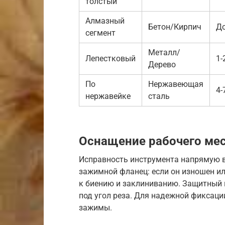
толстый
Алмазный
Бетон/Кирпич
До
сегмент
Металл/
Лепестковый
1-
Дерево
По
Нержавеющая
4-
нержавейке
сталь
Оснащение рабочего ме
Исправность инструмента напрямую в
зажимной фланец: если он изношен ил
к биению и заклиниванию. Защитный 
под угол реза. Для надежной фиксац
зажимы.