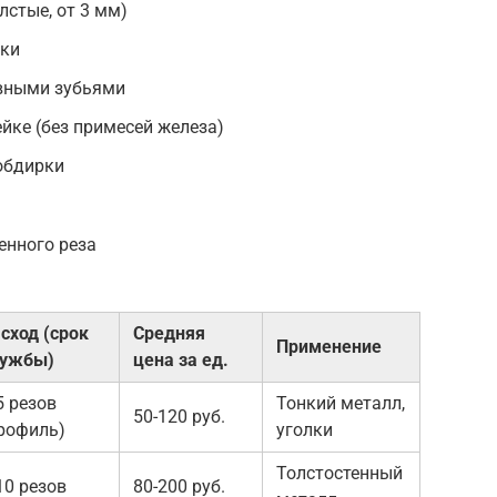
стые, от 3 мм)
тки
авными зубьями
йке (без примесей железа)
обдирки
енного реза
сход (срок
Средняя
Применение
лужбы)
цена за ед.
5 резов
Тонкий металл,
50-120 руб.
рофиль)
уголки
Толстостенный
10 резов
80-200 руб.