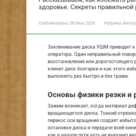
здоровье. Секреты правильной 
Опубликовано:
08 Июн 2026
Рубрика:
Инстр
Заклинивание диска УШМ приводит к 
оператора. Один неправильный повор
восстановления или дорогостоящего 
клинит диск болгарки и как этого из
выполнять рез быстро и без травм.
Основы физики резки и 
Зажим возникает, когда материал де
вращающегося диска. Тонкий отрезной
перекос оси вращения создает избыто
остановке диска и передаче всей кин
как в начале пути чуть не выронил ин