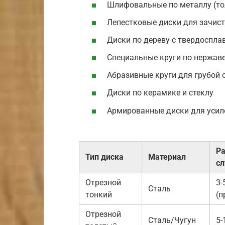
Шлифовальные по металлу (тол
Лепестковые диски для зачис
Диски по дереву с твердоспл
Специальные круги по нержаве
Абразивные круги для грубой 
Диски по керамике и стеклу
Армированные диски для усил
Ра
Тип диска
Материал
с
Отрезной
3-
Сталь
тонкий
(п
Отрезной
Сталь/Чугун
5-