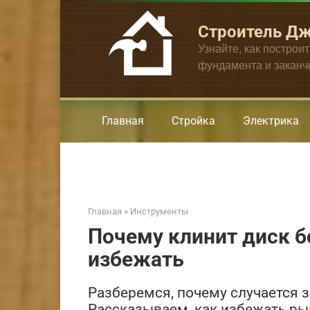
Перейти
к
Строитель Д
контенту
Узнайте, как построи
фундамента и закан
Главная
Стройка
Электрика
Главная
»
Инструменты
Почему клинит диск бо
избежать
Разберемся, почему случается 
Рассказываем, как избежать ры