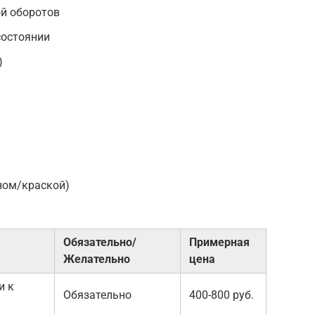
ой оборотов
состоянии
)
оном/краской)
Обязательно/
Примерная
Желательно
цена
и к
Обязательно
400-800 руб.