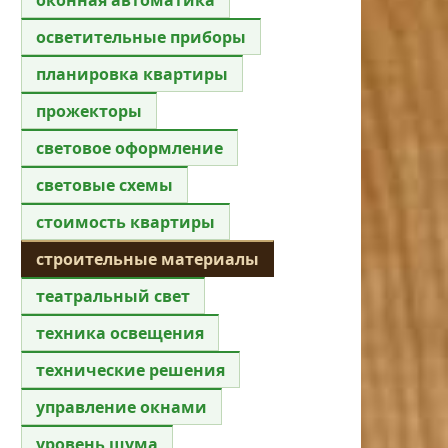
осветительные приборы
планировка квартиры
прожекторы
световое оформление
световые схемы
стоимость квартиры
строительные материалы
театральный свет
техника освещения
технические решения
управление окнами
уровень шума