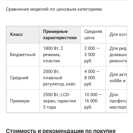
Сравнение моделей по ценовым категориям:
Примерные
Средняя
Класс
Для кого п
характеристики
цена
1800 Вт, 2
2 000 —
Для редко
Бюджетный
режима,
3 500
домашнег
пластик
руб.
ремонта
2000 Вт,
4 000 —
Для актив
Средний
плавный
8 000
хобби и от
регулятор, кейс
руб.
2500 Вт, LCD-
10 000 —
Для
Премиум
экран, гарантия
16 000
професси
3 года
руб.
мастеров
Стоимость и рекомендации по покупке