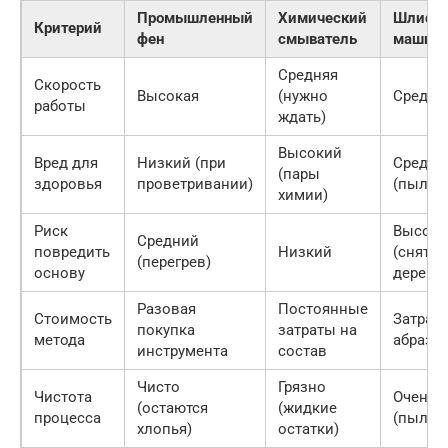
Промышленный
Химический
Шлифов
Критерий
фен
смыватель
машин
Средняя
Скорость
Высокая
(нужно
Средня
работы
ждать)
Высокий
Вред для
Низкий (при
Средни
(пары
здоровья
проветривании)
(пыль)
химии)
Риск
Высоки
Средний
повредить
Низкий
(снятие
(перегрев)
основу
дерева)
Разовая
Постоянные
Стоимость
Затрат
покупка
затраты на
метода
абрази
инструмента
состав
Чисто
Грязно
Чистота
Очень 
(остаются
(жидкие
процесса
(пыль в
хлопья)
остатки)