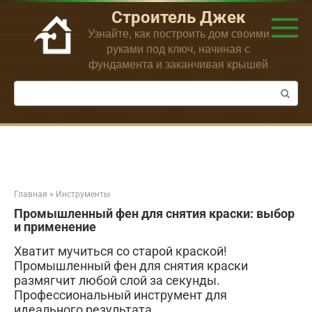
Перейти
Строитель Джек
к
Узнайте, как построить дом своими
контенту
руками под ключ, начиная с
фундамента и заканчивая крышей
Поиск:
Главная
»
Инструменты
Промышленный фен для снятия краски: выбор
и применение
Хватит мучиться со старой краской!
Промышленный фен для снятия краски
размягчит любой слой за секунды.
Профессиональный инструмент для
идеального результата.