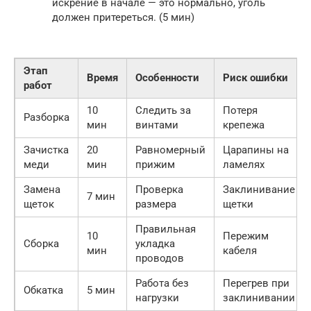
искрение в начале — это нормально, уголь
должен притереться. (5 мин)
Этап
Время
Особенности
Риск ошибки
работ
10
Следить за
Потеря
Разборка
мин
винтами
крепежа
Зачистка
20
Равномерный
Царапины на
меди
мин
прижим
ламелях
Замена
Проверка
Заклинивание
7 мин
щеток
размера
щетки
Правильная
10
Пережим
Сборка
укладка
мин
кабеля
проводов
Работа без
Перегрев при
Обкатка
5 мин
нагрузки
заклинивании