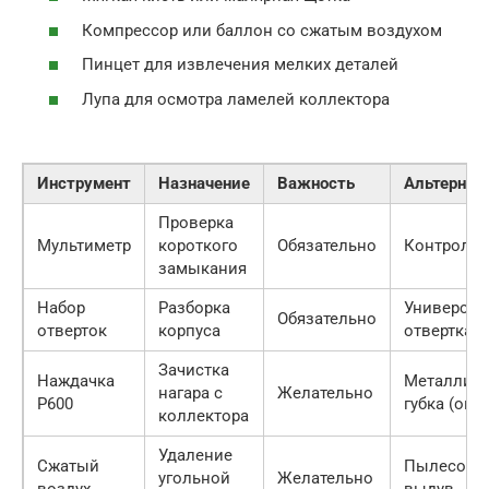
Компрессор или баллон со сжатым воздухом
Пинцет для извлечения мелких деталей
Лупа для осмотра ламелей коллектора
Инструмент
Назначение
Важность
Альтернат
Проверка
Мультиметр
короткого
Обязательно
Контрольк
замыкания
Набор
Разборка
Универсал
Обязательно
отверток
корпуса
отвертка
Зачистка
Наждачка
Металличе
нагара с
Желательно
P600
губка (опа
коллектора
Удаление
Сжатый
Пылесос н
угольной
Желательно
воздух
выдув