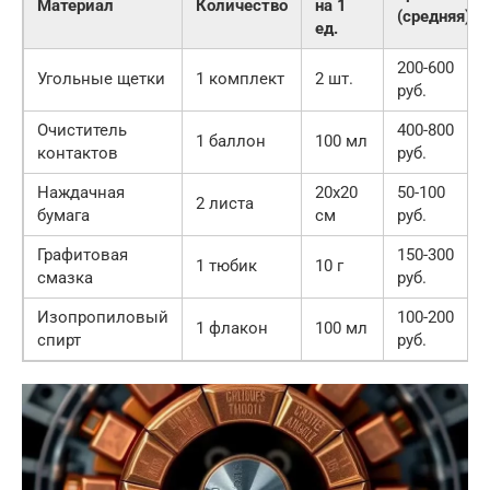
Материал
Количество
на 1
(средняя)
ед.
200-600
Угольные щетки
1 комплект
2 шт.
руб.
Очиститель
400-800
1 баллон
100 мл
контактов
руб.
Наждачная
20х20
50-100
2 листа
бумага
см
руб.
Графитовая
150-300
1 тюбик
10 г
смазка
руб.
Изопропиловый
100-200
1 флакон
100 мл
спирт
руб.