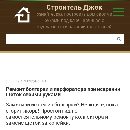
Перейти
Строитель Джек
к
Узнайте, как построить дом своими
контенту
руками под ключ, начиная с
фундамента и заканчивая крышей
Поиск:
Главная
»
Инструменты
Ремонт болгарки и перфоратора при искрении
щеток своими руками
Заметили искры из болгарки? Не ждите, пока
сгорит якорь! Простой гид по
самостоятельному ремонту коллектора и
замене щеток за копейки.