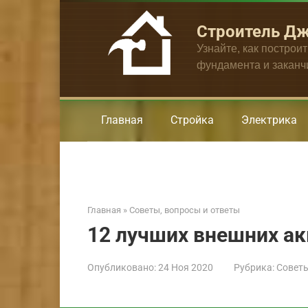
Перейти
к
Строитель Д
контенту
Узнайте, как построи
фундамента и закан
Главная
Стройка
Электрика
Главная
»
Советы, вопросы и ответы
12 лучших внешних а
Опубликовано:
24 Ноя 2020
Рубрика:
Советы