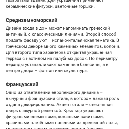
габаритами здания. Для украшения применяют
керамические фигурки, цветочные горшки.
Средиземноморский
Дизайн входа в дом может напоминать греческий –
античный, с классическими линиями. Второй способ
придать фасаду уют – испано-итальянская тематика. В
греческом декоре много каменных элементов, колонн.
Для второго типа характерна открытая украшенная
терраса с настилом из палубных досок. По периметру
веранды устанавливают каменные балясины, а в
центре двора – фонтан или скульптура.
Французский
Одно из ответвлений европейского дизайна –
вычурный французский стиль, в котором важная роль
отдана декорированию. Акцент стиля – стеклянная
дверь с ажурной решёткой. Крыльцо украшают
фигурными элементами, коваными завитками,
красивыми плетёными панелями из древесной лозы,
множеством живых вьющихся цветов (горшки