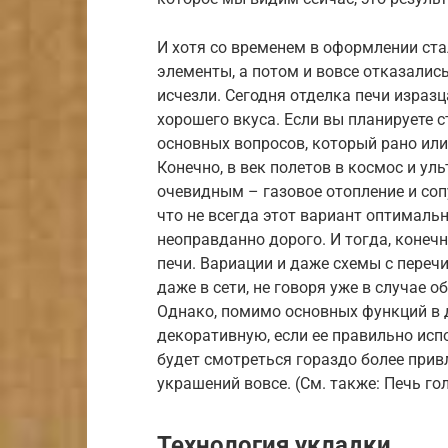
И хотя со временем в оформлении ст
элементы, а потом и вовсе отказалис
исчезли. Сегодня отделка печи изразц
хорошего вкуса. Если вы планируете с
основных вопросов, который рано или
Конечно, в век полетов в космос и ул
очевидным – газовое отопление и соп
что не всегда этот вариант оптималь
неоправданно дорого. И тогда, конеч
печи. Вариации и даже схемы с переч
даже в сети, не говоря уже в случае 
Однако, помимо основных функций в 
декоративную, если ее правильно исп
будет смотреться гораздо более прив
украшений вовсе. (См. также: Печь г
Технология укладки