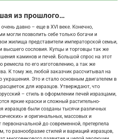
шая из прошлого…
очень давно – еще в XVI веке. Конечно,
и могли позволить себе только богачи и
свои жилища представители императорской семьи,
и высшего сословия. Купцы и торговцы так же
шения каминов и печей. Большой спрос на этот
 ремесла по его изготовлению, а так же
а. К тому же, любой заказчик рассчитывал на
о украшения. Это и стало основным двигателем в
расцветок для изразцов. Утверждают, что
орусский – стиль в оформлении печей изразцами,
тся яркие краски и сложный растительно-
ия изразцов были созданы тысячи различных
ссических» и оригинальных, массовых и
т первоначальной до современной, претерпела
, то разнообразие стилей и вариаций изразцов,
тат многовекового развития и целой эволюции.