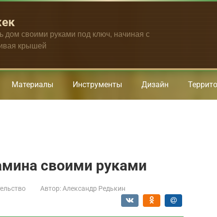
жек
ть дом своими руками под ключ, начиная с
чивая крышей
Материалы
Инструменты
Дизайн
Террит
амина своими руками
ельство
Автор:
Александр Редькин