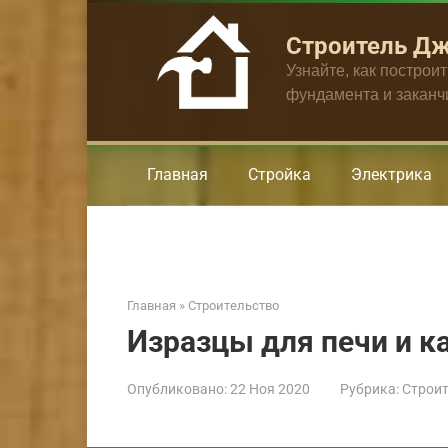
Перейти
к
Строитель Д
контенту
Узнайте, как построи
фундамента и закан
Главная
Стройка
Электрика
Главная
»
Строительство
Изразцы для печи и к
Опубликовано:
22 Ноя 2020
Рубрика:
Строит