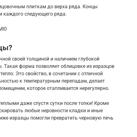
ицовочным плиткам до верха ряда. Концы
ки каждого следующего ряда.
Ml0
цы?
ычной своей толщиной и наличием глубокой
ы. Такая форма позволяет облицовке из изразцов
тепло. Это свойство, в сочетании с отличной
ьностью к температурным перепадам, делает
помещении, которое отапливается нерегулярно.
еплыми даже спустя сутки после топки! Кроме
аскировать любые неровности кладки и иные
ниже изразцы помогли превратить черновую печь