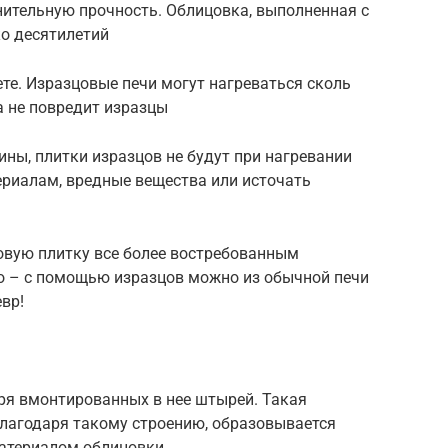
ительную прочность. Облицовка, выполненная с
о десятилетий
ете. Изразцовые печи могут нагреваться сколь
а не повредит изразцы
ины, плитки изразцов не будут при нагревании
риалам, вредные вещества или источать
овую плитку все более востребованным
то – с помощью изразцов можно из обычной печи
вр!
ря вмонтированных в нее штырей. Такая
Благодаря такому строению, образовывается
атериалом облицовки.