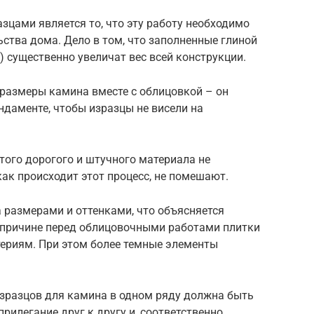
цами является то, что эту работу необходимо
ьства дома. Дело в том, что заполненные глиной
) существенно увеличат вес всей конструкции.
 размеры камина вместе с облицовкой – он
даменте, чтобы изразцы не висели на
того дорогого и штучного материала не
как происходит этот процесс, не помешают.
а размерами и оттенками, что объясняется
й причине перед облицовочными работами плитки
ериям. При этом более темные элементы
изразцов для камина в одном ряду должна быть
рилегание друг к другу и, соответственно,