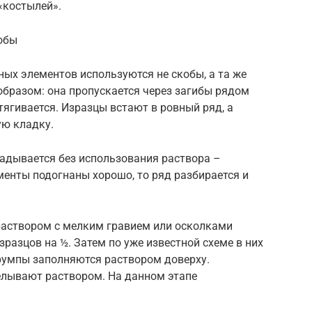
«костылей».
кобы
ых элементов используются не скобы, а та же
образом: она пропускается через загибы рядом
тягивается. Изразцы встают в ровный ряд, а
ую кладку.
ладывается без использования раствора –
менты подогнаны хорошо, то ряд разбирается и
раствором с мелким гравием или осколками
разцов на ½. Затем по уже известной схеме в них
 румпы заполняются раствором доверху.
елывают раствором. На данном этапе