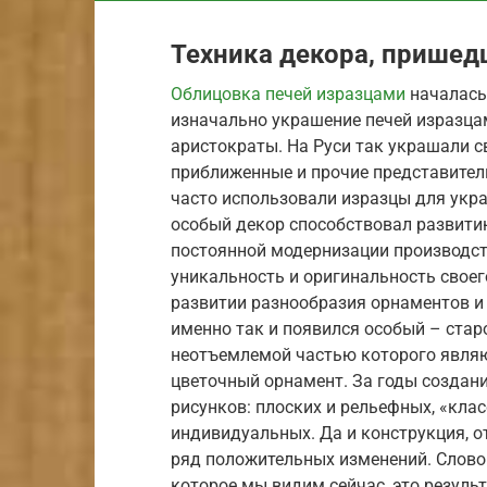
Техника декора, пришед
Облицовка печей изразцами
началась 
изначально украшение печей изразцам
аристократы. На Руси так украшали 
приближенные и прочие представител
часто использовали изразцы для укра
особый декор способствовал развитию
постоянной модернизации производств
уникальность и оригинальность своег
развитии разнообразия орнаментов и 
именно так и появился особый – стар
неотъемлемой частью которого являю
цветочный орнамент. За годы создан
рисунков: плоских и рельефных, «кла
индивидуальных. Да и конструкция, о
ряд положительных изменений. Словом
которое мы видим сейчас, это резуль