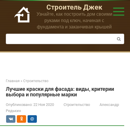
Перейти
Строитель Джек
к
Узнайте, как построить дом своими
контенту
руками под ключ, начиная с
фундамента и заканчивая крышей
Поиск:
Главная
»
Строительство
Лучшие краски для фасада: виды, критерии
выбора и популярные марки
Опубликовано:
22 Ноя 2020
Строительство
Александр
Редькин