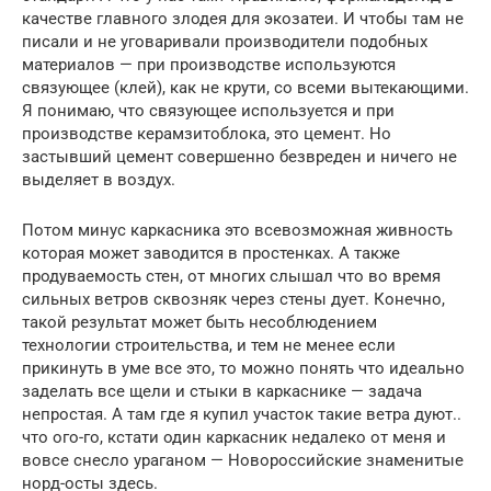
качестве главного злодея для экозатеи. И чтобы там не
писали и не уговаривали производители подобных
материалов — при производстве используются
связующее (клей), как не крути, со всеми вытекающими.
Я понимаю, что связующее используется и при
производстве керамзитоблока, это цемент. Но
застывший цемент совершенно безвреден и ничего не
выделяет в воздух.
Потом минус каркасника это всевозможная живность
которая может заводится в простенках. А также
продуваемость стен, от многих слышал что во время
сильных ветров сквозняк через стены дует. Конечно,
такой результат может быть несоблюдением
технологии строительства, и тем не менее если
прикинуть в уме все это, то можно понять что идеально
заделать все щели и стыки в каркаснике — задача
непростая. А там где я купил участок такие ветра дуют..
что ого-го, кстати один каркасник недалеко от меня и
вовсе снесло ураганом — Новороссийские знаменитые
норд-осты здесь.