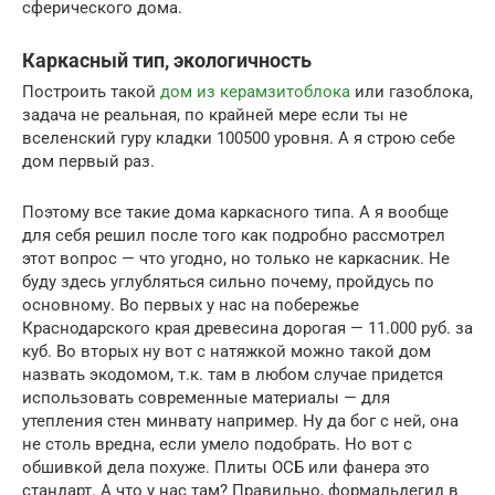
сферического дома.
Каркасный тип, экологичность
Построить такой
дом из керамзитоблока
или газоблока,
задача не реальная, по крайней мере если ты не
вселенский гуру кладки 100500 уровня. А я строю себе
дом первый раз.
Поэтому все такие дома каркасного типа. А я вообще
для себя решил после того как подробно рассмотрел
этот вопрос — что угодно, но только не каркасник. Не
буду здесь углубляться сильно почему, пройдусь по
основному. Во первых у нас на побережье
Краснодарского края древесина дорогая — 11.000 руб. за
куб. Во вторых ну вот с натяжкой можно такой дом
назвать экодомом, т.к. там в любом случае придется
использовать современные материалы — для
утепления стен минвату например. Ну да бог с ней, она
не столь вредна, если умело подобрать. Но вот с
обшивкой дела похуже. Плиты ОСБ или фанера это
стандарт. А что у нас там? Правильно, формальдегид в