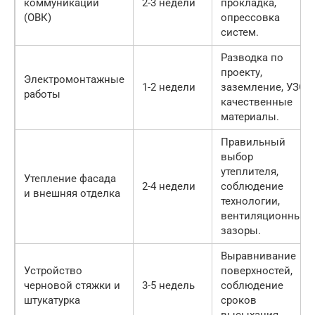
коммуникаций
2-3 недели
прокладка,
(ОВК)
опрессовка
систем.
Разводка по
проекту,
Электромонтажные
1-2 недели
заземление, УЗО,
работы
качественные
материалы.
Правильный
выбор
утеплителя,
Утепление фасада
2-4 недели
соблюдение
и внешняя отделка
технологии,
вентиляционные
зазоры.
Выравнивание
Устройство
поверхностей,
черновой стяжки и
3-5 недель
соблюдение
штукатурка
сроков
высыхания.