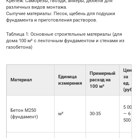
Крепеж: Саморезы, гвозди, анкеры, дюбели для
различных видов монтажа.
Сыпучие материалы: Песок, щебень для подушки
фундамента и приготовления растворов.
Таблица 1: Основные строительные материалы (для
дома 100 м² с ленточным фундаментом и стенами из
газобетона)
Цена
Примерный
Единица
за
Материал
расход на
измерения
ед.
100 м²
(руб.)
5 000
Бетон М250
м³
30-35
— 6
(фундамент)
500