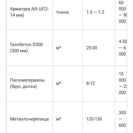
60
Арматура АIII (d12-
000
тонна
1.0 — 1.2
14 мм)
— 80
000
4 500
Газобетон D500
м³
25-30
— 6
(300 мм)
000
15
Пиломатериалы
000
м³
8-12
(брус, доска)
— 25
000
350
Металлочерепица
м²
120-130
—
600