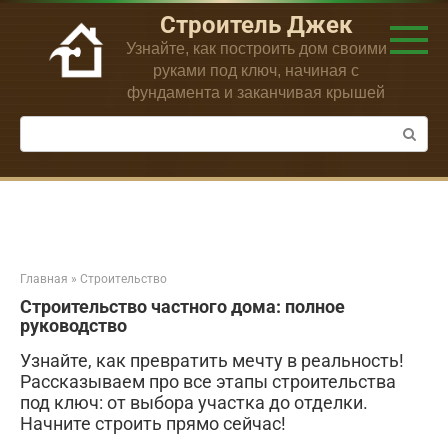
Перейти
Строитель Джек
к
Узнайте, как построить дом своими
контенту
руками под ключ, начиная с
фундамента и заканчивая крышей
Поиск:
Главная
»
Строительство
Строительство частного дома: полное
руководство
Узнайте, как превратить мечту в реальность!
Рассказываем про все этапы строительства
под ключ: от выбора участка до отделки.
Начните строить прямо сейчас!