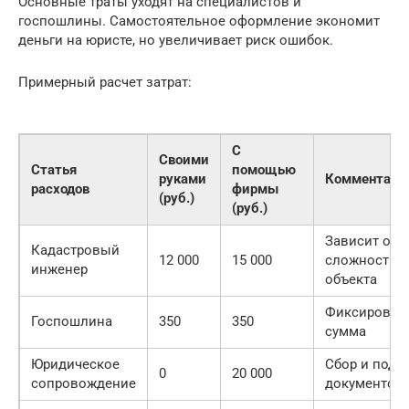
Основные траты уходят на специалистов и
госпошлины. Самостоятельное оформление экономит
деньги на юристе, но увеличивает риск ошибок.
Примерный расчет затрат:
С
Своими
Статья
помощью
руками
Комментари
расходов
фирмы
(руб.)
(руб.)
Зависит от
Кадастровый
12 000
15 000
сложности
инженер
объекта
Фиксирован
Госпошлина
350
350
сумма
Юридическое
Сбор и пода
0
20 000
сопровождение
документов