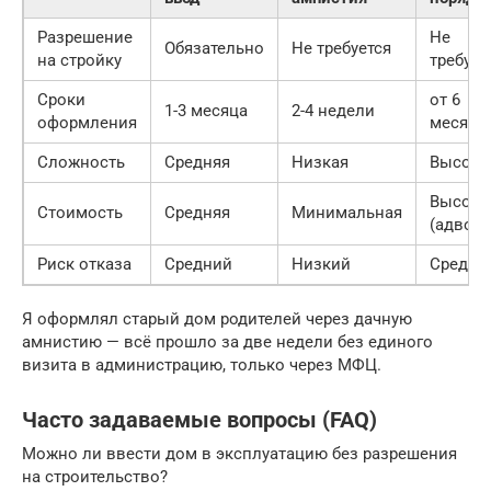
Разрешение
Не
Обязательно
Не требуется
на стройку
требует
Сроки
от 6
1-3 месяца
2-4 недели
оформления
месяце
Сложность
Средняя
Низкая
Высока
Высока
Стоимость
Средняя
Минимальная
(адвока
Риск отказа
Средний
Низкий
Средни
Я оформлял старый дом родителей через дачную
амнистию — всё прошло за две недели без единого
визита в администрацию, только через МФЦ.
Часто задаваемые вопросы (FAQ)
Можно ли ввести дом в эксплуатацию без разрешения
на строительство?