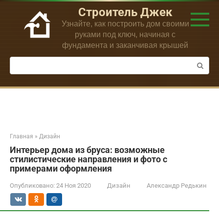
Перейти
Строитель Джек
к
Узнайте, как построить дом своими
контенту
руками под ключ, начиная с
фундамента и заканчивая крышей
Поиск:
Главная
»
Дизайн
Интерьер дома из бруса: возможные
стилистические направления и фото с
примерами оформления
Опубликовано:
24 Ноя 2020
Дизайн
Александр Редькин