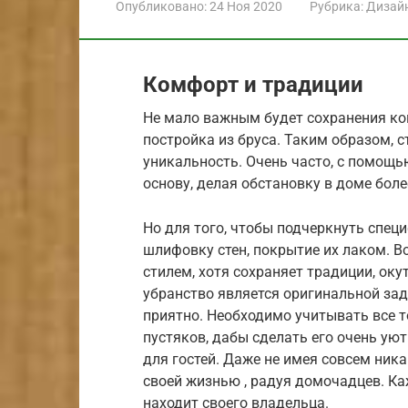
Опубликовано:
24 Ноя 2020
Рубрика:
Дизай
Комфорт и традиции
Не мало важным будет сохранения ко
постройка из бруса. Таким образом, 
уникальность. Очень часто, с помощ
основу, делая обстановку в доме бол
Но для того, чтобы подчеркнуть спе
шлифовку стен, покрытие их лаком. Во
стилем, хотя сохраняет традиции, ок
убранство является оригинальной зад
приятно. Необходимо учитывать все 
пустяков, дабы сделать его очень у
для гостей. Даже не имея совсем ника
своей жизнью , радуя домочадцев. Ка
находит своего владельца.