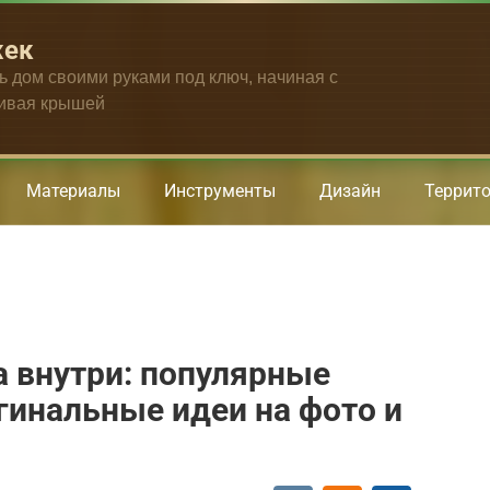
жек
ть дом своими руками под ключ, начиная с
чивая крышей
Материалы
Инструменты
Дизайн
Террит
а внутри: популярные
гинальные идеи на фото и