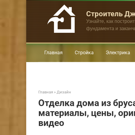
Перейти
к
Строитель Д
контенту
Узнайте, как построи
фундамента и закан
Главная
Стройка
Электрика
Главная
»
Дизайн
Отделка дома из брус
материалы, цены, ори
видео