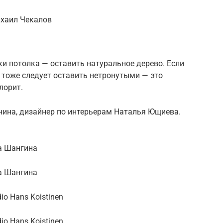
ихаил Чекалов
и потолка — оставить натуральное дерево. Если
 тоже следует оставить нетронутыми — это
лорит.
нина, дизайнер по интерьерам Наталья Ющиева.
га Шангина
га Шангина
io Hans Koistinen
io Hans Koistinen