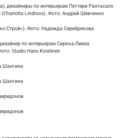
ka), дизайнеры по интерьерам Петтери Рантасало
с (Charlotta Lindroos). Фото: Андрей Шевченко
кс-Строй»). Фото: Надежда Серебрякова
, дизайнер по интерьерам Сиркка-Лииза
Фото: Studio Hans Koistinen
га Шангина
га Шангина
Спиридонов
Спиридонов