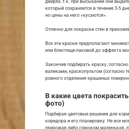
дверях, т.к. при высыхании они выде
который сохраняется в течение 3-5 дн
но цены на него «кусаются».
Отлично для покраски стен в прихож
Все эти краски предполагают множес
или блестяще-лаковой до эффекта мо
Закончив подбирать краску, согласно 
валиками, краскопультом (согласно т
ровного отделения крашеных поверхн
В какие цвета покрасит
фото)
Подбирая цветовые решения для кори
коридора и его планировку. Не все м
прихожая либо слишком маленькая, л