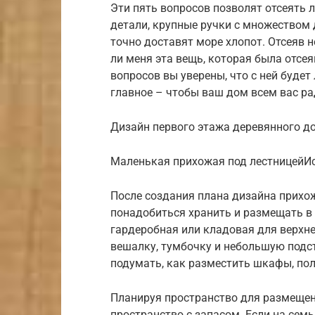
Эти пять вопросов позволят отсеять 
детали, крупные ручки с множеством 
точно доставят море хлопот. Отсеяв 
ли меня эта вещь, которая была отсея
вопросов вы уверены, что с ней будет 
главное – чтобы ваш дом всем вас р
Дизайн первого этажа деревянного до
Маленькая прихожая под лестницейИст
После создания плана дизайна прихож
понадобиться хранить и размещать в 
гардеробная или кладовая для верхне
вешалку, тумбочку и небольшую подста
подумать, как разместить шкафы, пол
Планируя пространство для размещен
пространство с запасом. Если на семь