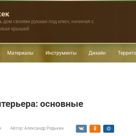
жек
ть дом своими руками под ключ, начиная с
чивая крышей
Материалы
Инструменты
Дизайн
Террит
нтерьера: основные
н
Автор:
Александр Редькин