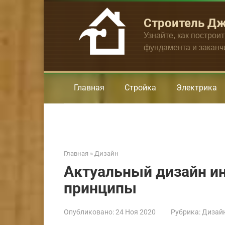
Перейти
к
Строитель Д
контенту
Узнайте, как построи
фундамента и закан
Главная
Стройка
Электрика
Главная
»
Дизайн
Актуальный дизайн и
принципы
Опубликовано:
24 Ноя 2020
Рубрика:
Дизай