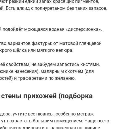
ляют резкий едкий запах красящих пигментов,
ей. Есть алкид с полиуретаном без таких запахов,
ей подойдёт моющаяся водная «дисперсионка».
тво вариантов фактуры: от матовой глянцевой
крого шёлка или мягкого велюра.
её свойствам, не забудем запастись кистями,
ехнике нанесения), малярным скотчем (для
остей) и трафаретами по желанию.
ь стены прихожей (подборка
дора, учтите все нюансы, особенно метраж
огут похвастать большим помещением. Чаще всего
ибо очень длинная и ограниченная по ширине.