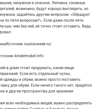
лишнее, ненужное и опасное. Лепнина, сложные
деталей, возможно, будут хорошо выглядеть, но
ненужное, задайтесь другим вопросом: «Обрадует
на по пяти вопросам?». Если даже после пяти
лучше, чем без неё, её точно стоит оставить. Ведь
адовал.
маИсточник russianweek.ru/
очник kindermobel.info
ей в доме стоит продумать, какие вещи
прихожей. Если есть отдельный чулан,
й одежды и обуви, можно просто поставить
вку для обуви. Если ничего такого нет, придётся
ки и другие пространства для хранения
ия всех необходимых вещей, важно распределять
ю используется 7 курток и 5 пальто, лучше