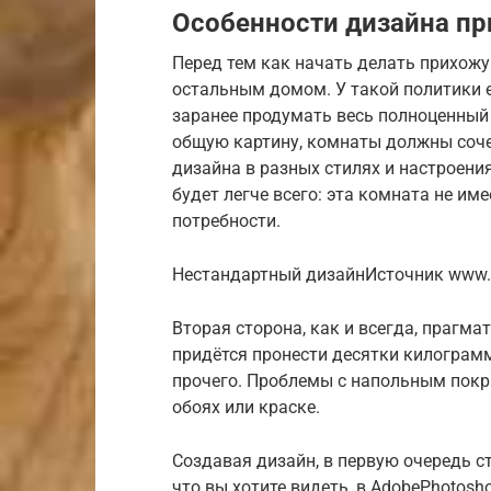
Особенности дизайна пр
Перед тем как начать делать прихожу
остальным домом. У такой политики е
заранее продумать весь полноценный
общую картину, комнаты должны соче
дизайна в разных стилях и настроени
будет легче всего: эта комната не и
потребности.
Нестандартный дизайнИсточник www.a
Вторая сторона, как и всегда, прагм
придётся пронести десятки килограмм
прочего. Проблемы с напольным покры
обоях или краске.
Создавая дизайн, в первую очередь с
что вы хотите видеть, в AdobePhotosh