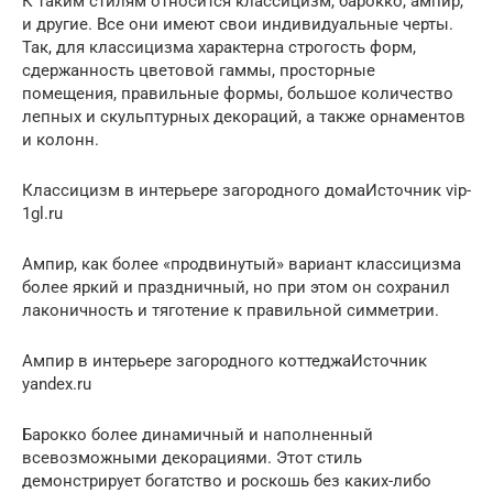
К таким стилям относится классицизм, барокко, ампир,
и другие. Все они имеют свои индивидуальные черты.
Так, для классицизма характерна строгость форм,
сдержанность цветовой гаммы, просторные
помещения, правильные формы, большое количество
лепных и скульптурных декораций, а также орнаментов
и колонн.
Классицизм в интерьере загородного домаИсточник vip-
1gl.ru
Ампир, как более «продвинутый» вариант классицизма
более яркий и праздничный, но при этом он сохранил
лаконичность и тяготение к правильной симметрии.
Ампир в интерьере загородного коттеджаИсточник
yandex.ru
Барокко более динамичный и наполненный
всевозможными декорациями. Этот стиль
демонстрирует богатство и роскошь без каких-либо