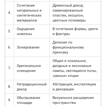
Сочетание
Древесный декор,
натуральных и
ламинированный
4.
синтетических
пластик, экошпон,
материалов
цветные полимеры
Ощущение
В сочетании формы, цвета
5.
новизны
и фактуры
Деление по
6.
Зонирование
функциональному
признаку
Общее и локальное,
Оригинальное
диодные и экономные
7.
освещение
лампы, светящиеся полы,
«умные» опции
Нетрадиционный
Абстракция, инсталляции
8.
декор
и декорации
Обыгрывание
Визуальное расширение
9.
площади
пространства