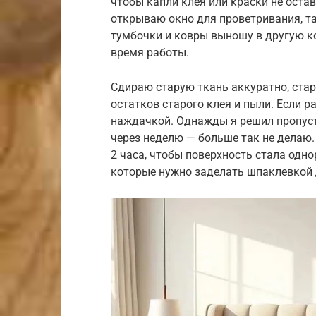
чтобы капли клея или краски не оста
открываю окно для проветривания, т
тумбочки и ковры выношу в другую ко
время работы.
Сдираю старую ткань аккуратно, стар
остатков старого клея и пыли. Если 
наждачкой. Однажды я решил пропусти
через неделю — больше так не делаю.
2 часа, чтобы поверхность стала одно
которые нужно заделать шпаклевкой 