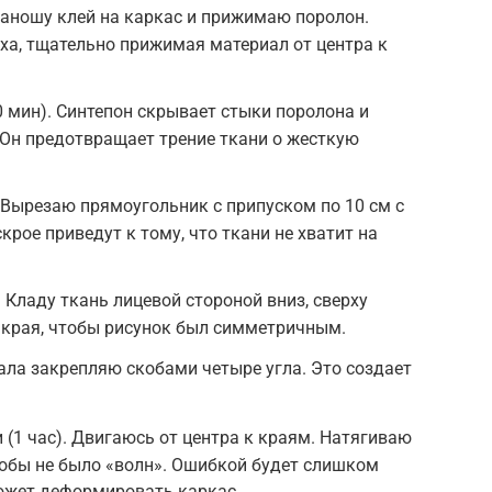
Наношу клей на каркас и прижимаю поролон.
ха, тщательно прижимая материал от центра к
0 мин). Синтепон скрывает стыки поролона и
 Он предотвращает трение ткани о жесткую
. Вырезаю прямоугольник с припуском по 10 см с
рое приведут к тому, что ткани не хватит на
 Кладу ткань лицевой стороной вниз, сверху
 края, чтобы рисунок был симметричным.
чала закрепляю скобами четыре угла. Это создает
 (1 час). Двигаюсь от центра к краям. Натягиваю
тобы не было «волн». Ошибкой будет слишком
может деформировать каркас.