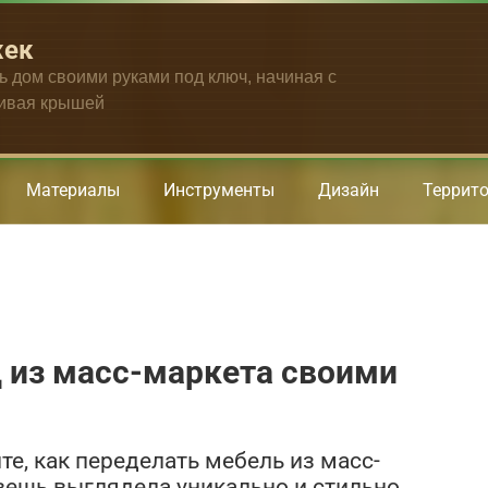
жек
ть дом своими руками под ключ, начиная с
чивая крышей
Материалы
Инструменты
Дизайн
Террит
 из масс-маркета своими
те, как переделать мебель из масс-
вещь выглядела уникально и стильно.