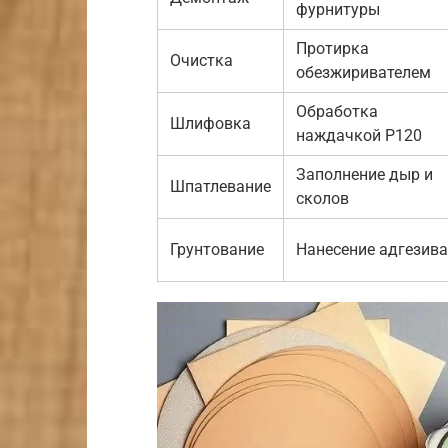
фурнитуры
Протирка
Очистка
обезжиривателем
Обработка
Шлифовка
наждачкой P120
Заполнение дыр и
Шпатлевание
сколов
Грунтование
Нанесение адгезива