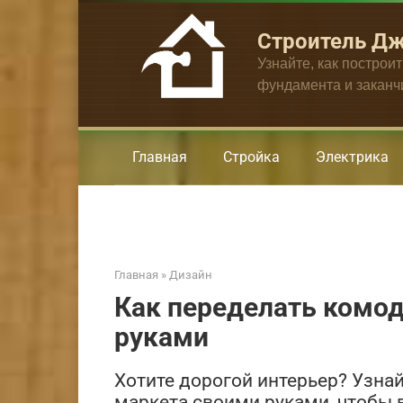
Перейти
к
Строитель Д
контенту
Узнайте, как построи
фундамента и закан
Главная
Стройка
Электрика
Главная
»
Дизайн
Как переделать комод
руками
Хотите дорогой интерьер? Узнай
маркета своими руками, чтобы 