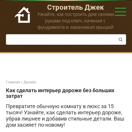
Перейти
Строитель Джек
к
Узнайте, как построить дом своими
контенту
руками под ключ, начиная с
фундамента и заканчивая крышей
Поиск:
Главная
»
Дизайн
Как сделать интерьер дороже без больших
затрат
Превратите обычную комнату в люкс за 15
тысяч! Узнайте, как сделать интерьер дороже,
убрав лишнее и добавив стильные детали. Ваш
дом засияет по-новому!