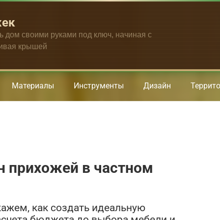
жек
ть дом своими руками под ключ, начиная с
чивая крышей
Материалы
Инструменты
Дизайн
Террит
н прихожей в частном
скажем, как создать идеальную
асчета бюджета до выбора мебели и