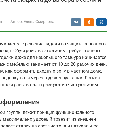
н
Автор:
Елена Смирнова
чинается с решения задачи по защите основного
холода. Обустройство этой зоны требует точного
отделки даже для небольшого тамбура начинается
аж с мебелью занимает от 10 до 20 рабочих дней.
у, как оформить входную зону в частном доме,
еределку пола через год эксплуатации. Логика
 пространства на «грязную» и «чистую» зоны.
 оформления
ной группы лежит принцип функционального
ь максимально удобный транзит из внешней
делает ставку на светлые тона и натуральное