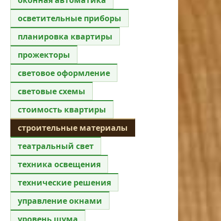
осветительные приборы
планировка квартиры
прожекторы
световое оформление
световые схемы
стоимость квартиры
строительные материалы
театральный свет
техника освещения
технические решения
управление окнами
уровень шума