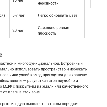
10 лет
неровности
лоя)
5-7 лет
Легко обновлять цвет
Идеально ровная
20 лет
плоскость
е
пактной и многофункциональной. Встроенный
имально использовать пространство и избежать
онсоль или узкий комод пригодятся для хранения
обязательны — разуваться стоя неудобно и
из МДФ с покрытием из эмали или качественного
 от влаги в этой зоне.
 я рекомендую выполнять в таком порядке: