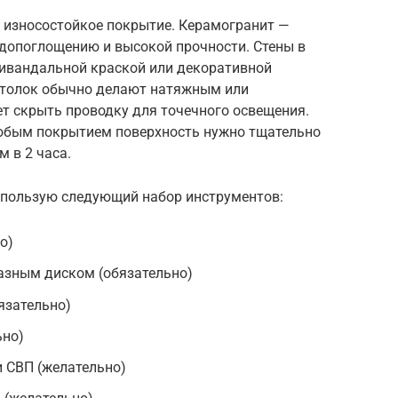
о износостойкое покрытие. Керамогранит —
допоглощению и высокой прочности. Стены в
тивандальной краской или декоративной
отолок обычно делают натяжным или
ет скрыть проводку для точечного освещения.
любым покрытием поверхность нужно тщательно
м в 2 часа.
спользую следующий набор инструментов:
о)
азным диском (обязательно)
язательно)
ьно)
 СВП (желательно)