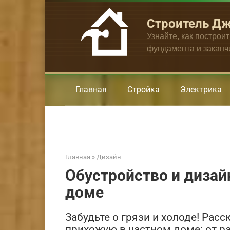
Перейти
к
Строитель Д
контенту
Узнайте, как построи
фундамента и закан
Главная
Стройка
Электрика
Главная
»
Дизайн
Обустройство и дизай
доме
Забудьте о грязи и холоде! Рас
прихожую в частном доме: от р