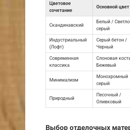
Цветовое
Основной цвет
сочетание
Белый / Светло
Скандинавский
серый
Индустриальный
Серый бетон /
(Лофт)
Черный
Современная
Слоновая кость
классика
Бежевый
Монохромный
Минимализм
серый
Песочный /
Природный
Оливковый
Выбор отделочных мате