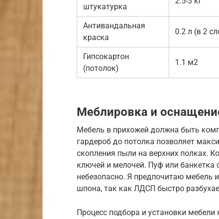
2.5-3 кг
штукатурка
Антивандальная
0.2 л (в 2 с
краска
Гипсокартон
1.1 м2
(потолок)
Меблировка и оснащени
Мебель в прихожей должна быть ком
гардероб до потолка позволяет макс
скопления пыли на верхних полках. К
ключей и мелочей. Пуф или банкетка 
небезопасно. Я предпочитаю мебель 
шпона, так как ЛДСП быстро разбухает
Процесс подбора и установки мебели