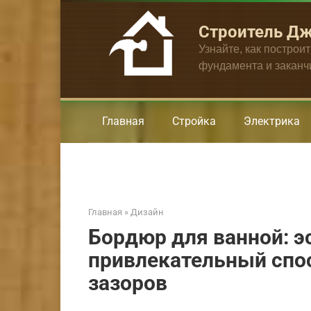
Перейти
к
Строитель Д
контенту
Узнайте, как построи
фундамента и закан
Главная
Стройка
Электрика
Главная
»
Дизайн
Бордюр для ванной: э
привлекательный спо
зазоров