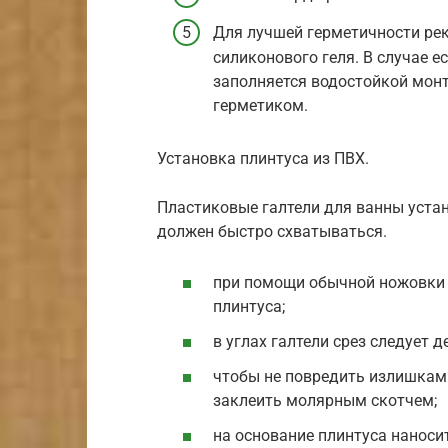
Для лучшей герметичности ре
силиконового геля. В случае е
заполняется водостойкой монт
герметиком.
Установка плинтуса из ПВХ.
Пластиковые галтели для ванны уста
должен быстро схватываться.
при помощи обычной ножовки 
плинтуса;
в углах галтели срез следует д
чтобы не повредить излишками
заклеить молярным скотчем;
на основание плинтуса наносит