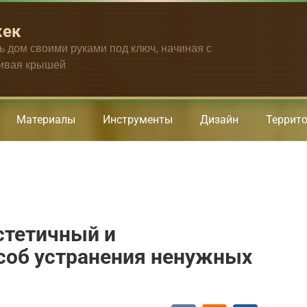
жек
ть дом своими руками под ключ, начиная с
чивая крышей
Материалы
Инструменты
Дизайн
Террит
стетичный и
соб устранения ненужных