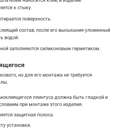
пателем наносится клей, и изделие
ется к стыку.
отирается поверхность.
клеящий состав, после его высыхания уложенный
ь водой.
еной заполняются силиконовым герметиком.
еящегося
кового, но для его монтажа не требуется
алы.
амоклеящегося плинтуса должна быть гладкой и
условием при монтаже этого изделия.
яется защитная полоса.
ту установки.