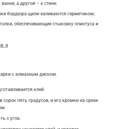
ванне, а другой – к стене;
вки бордюра щели заливаются герметиком;
голки, обеспечивающие стыковку плинтуса и
iB_8
гарки с алмазным диском.
дготавливается клей.
в сорок пять градусов, и его кромки на срезе
ом.
ь с угла.