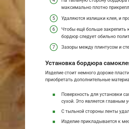
На тыльную сторону бордюра ш
максимально плотно прикрепля
Удаляются излишки клея, и пр
Чтобы ещё больше закрепить 
бордюр следует обильно полит
Зазоры между плинтусом и ст
Установка бордюра самокл
Изделие стоит немного дороже пласти
приобретать дополнительные матери
Поверхность для установки с
сухой. Это является главным 
С тыльной стороны ленты удал
Изделие прикладывается к мес