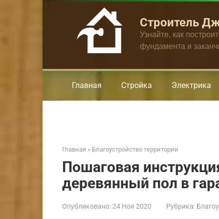
Перейти
к
Строитель Д
контенту
Узнайте, как построи
фундамента и закан
Главная
Стройка
Электрика
Главная
»
Благоустройство территории
Пошаговая инструкция
деревянный пол в га
Опубликовано:
24 Ноя 2020
Рубрика:
Благоу