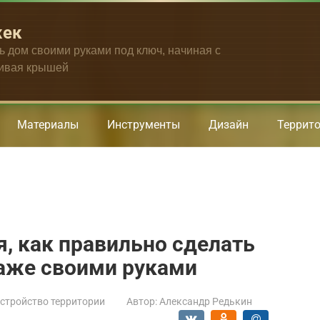
жек
ть дом своими руками под ключ, начиная с
чивая крышей
Материалы
Инструменты
Дизайн
Террит
, как правильно сделать
раже своими руками
стройство территории
Автор:
Александр Редькин