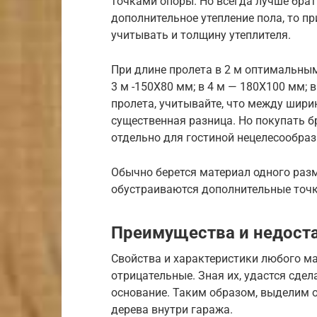
точками опоры. Но всегда лучше бра
дополнительное утепление пола, то п
учитывать и толщину утеплителя.
При длине пролета в 2 м оптимальным
3 м -150Х80 мм; в 4 м — 180Х100 мм; в
пролета, учитывайте, что между шири
существенная разница. Но покупать б
отдельно для гостиной нецелесообраз
Обычно берется материал одного разм
обустраиваются дополнительные точк
Преимущества и недоста
Свойства и характеристики любого м
отрицательные. Зная их, удастся сде
основание. Таким образом, выделим 
дерева внутри гаража.