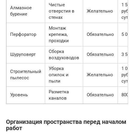
Чистые
1 500
Алмазное
отверстия в
Желательно
руб/
бурение
стенах
сутки
Монтаж
Перфоратор
крепежа,
Обязательно
5 000 
проходки
Сборка
Шуруповерт
Обязательно
3 500 
воздуховодов
Уборка
1 000
Строительный
опилок и
Желательно
руб/
пылесос
пыли
сутки
Разметка
Уровень
Обязательно
800 р
каналов
Организация пространства перед началом
работ