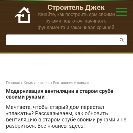
Перейти
Строитель Джек
к
Узнайте, как построить дом своими
контенту
руками под ключ, начиная с
фундамента и заканчивая крышей
Поиск:
Главная
»
Коммуникации
»
Вентиляция и климат
Модернизация вентиляции в старом срубе
своими руками
Мечтаете, чтобы старый дом перестал
«плакать»? Рассказываем, как обновить
вентиляцию в старом срубе своими руками и не
разориться. Все нюансы здесь!