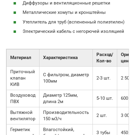
Диффузоры и вентиляционные решетки
Металлические хомуты и кронштейны
Утеплитель для труб (вспененный полиэтилен)
Электрический кабель с негорючей изоляцией
Расход/
Ориен
Материал
Характеристика
Кол-во
цена
Приточный
С фильтром, диаметр
клапан
2-3 шт.
2 500 
100мм
КИВ
Воздуховод
Диаметр 125мм,
5-10 шт.
600 ру
ПВХ
длина 2м
Вытяжной
Производительность
2 шт.
3 000 
вентилятор
150 м3/ч
Герметик
Влагостойкий,
3 тубы
450 ру