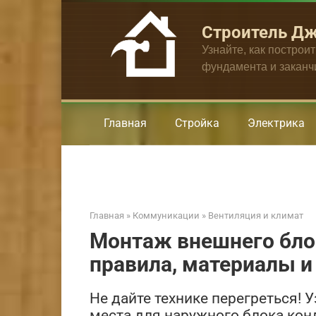
Перейти
к
Строитель Д
контенту
Узнайте, как построи
фундамента и закан
Главная
Стройка
Электрика
Главная
»
Коммуникации
»
Вентиляция и климат
Монтаж внешнего бло
правила, материалы 
Не дайте технике перегреться! 
места для наружного блока кон