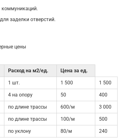
и коммуникаций.
для заделки отверстий.
мерные цены
Расход на м2/ед.
Цена за ед.
1 шт.
1 500
1 500
4 на опору
50
400
по длине трассы
600/м
3 000
по длине трассы
100/м
500
по уклону
80/м
240