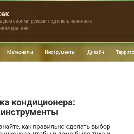
жек
ть дом своими руками под ключ, начиная с
чивая крышей
Материалы
Инструменты
Дизайн
Террит
ка кондиционера:
и инструменты
Узнайте, как правильно сделать выбор
диционера, чтобы в доме было тихо и