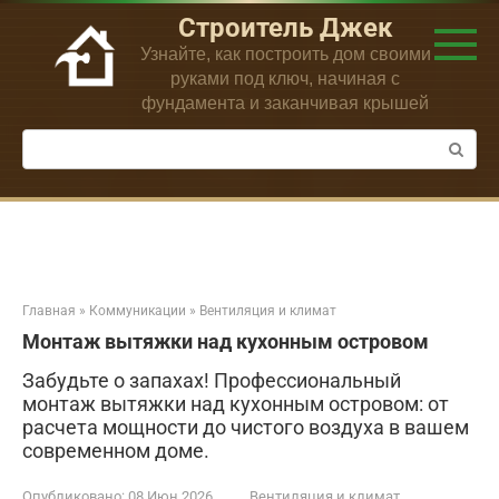
Перейти
Строитель Джек
к
Узнайте, как построить дом своими
контенту
руками под ключ, начиная с
фундамента и заканчивая крышей
Поиск:
Главная
»
Коммуникации
»
Вентиляция и климат
Монтаж вытяжки над кухонным островом
Забудьте о запахах! Профессиональный
монтаж вытяжки над кухонным островом: от
расчета мощности до чистого воздуха в вашем
современном доме.
Опубликовано:
08 Июн 2026
Вентиляция и климат