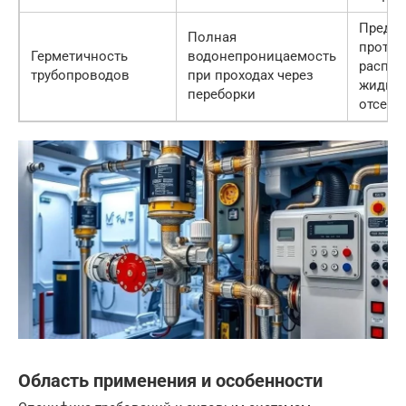
Предо
Полная
протеч
Герметичность
водонепроницаемость
распро
трубопроводов
при проходах через
жидкос
переборки
отсека
Область применения и особенности