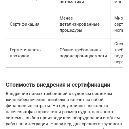
автоматики
монит
Менее
Многос
Сертификация
детализированные
сертиф
процедуры
испыт
Специ
Герметичность
Общие требования к
требов
проходок
водонепроницаемости
водог
перебо
Стоимость внедрения и сертификации
Внедрение новых требований к судовым системам
жизнеобеспечения неизбежно влечет за собой
финансовые затраты. На цену влияют несколько
ключевых факторов: тип и размер судна, сложность
системы, выбор производителя оборудования и объем
работ по интеграции. Например, для среднего грузового