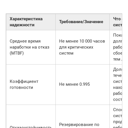
Характеристика
Что оз
Требование/Значение
надежности
систе
Показы
Среднее время
Не менее 10 000 часов
долго 
наработки на отказ
для критических
работа
(MTBF)
систем
сбоев.
тем лу
Доля в
течени
Коэффициент
систем
Не менее 0.995
готовности
находи
работо
состоя
Способ
систе
продол
Резервирование по
Отказоустойчивость
работу