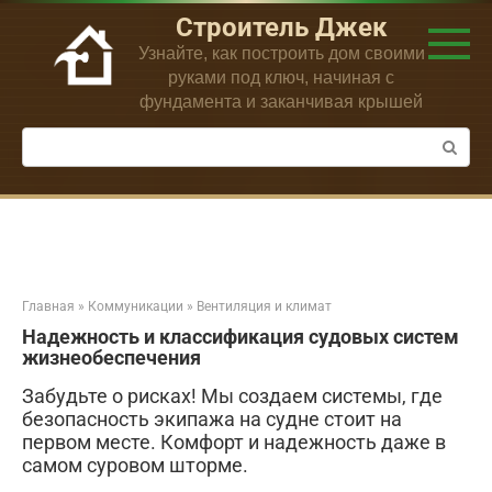
Перейти
Строитель Джек
к
Узнайте, как построить дом своими
контенту
руками под ключ, начиная с
фундамента и заканчивая крышей
Поиск:
Главная
»
Коммуникации
»
Вентиляция и климат
Надежность и классификация судовых систем
жизнеобеспечения
Забудьте о рисках! Мы создаем системы, где
безопасность экипажа на судне стоит на
первом месте. Комфорт и надежность даже в
самом суровом шторме.