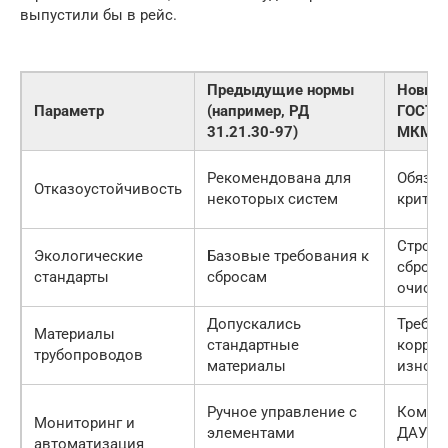
выпустили бы в рейс.
Предыдущие нормы
Новые 
Параметр
(например, РД
ГОСТ Р
31.21.30-97)
МКМО)
Рекомендована для
Обязат
Отказоустойчивость
некоторых систем
критич
Строги
Экологические
Базовые требования к
сбросы
стандарты
сбросам
очистк
Допускались
Требов
Материалы
стандартные
корроз
трубопроводов
материалы
износо
Ручное управление с
Компл
Мониторинг и
элементами
ДАУ, д
автоматизация