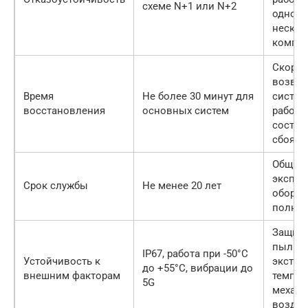
схеме N+1 или N+2
одного
нескол
компон
Скорос
возвр
Время
Не более 30 минут для
систем
восстановления
основных систем
работо
состоя
сбоя.
Общий 
эксплу
Срок службы
Не менее 20 лет
оборуд
полног
Защита
пыли,
IP67, работа при -50°C
Устойчивость к
экстре
до +55°C, вибрации до
внешним факторам
темпер
5G
механи
воздей