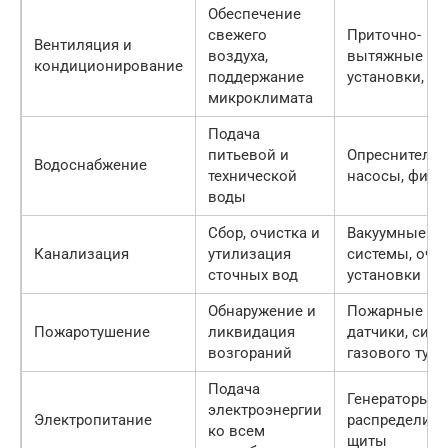
Обеспечение
свежего
Приточно-
Вентиляция и
воздуха,
вытяжные
кондиционирование
поддержание
установки, ч
микроклимата
Подача
питьевой и
Опреснители,
Водоснабжение
технической
насосы, филь
воды
Сбор, очистка и
Вакуумные
Канализация
утилизация
системы, очи
сточных вод
установки
Обнаружение и
Пожарные на
Пожаротушение
ликвидация
датчики, сис
возгораний
газового туш
Подача
Генераторы,
электроэнергии
Электропитание
распределит
ко всем
щиты