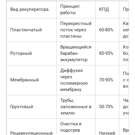
Принцип
Вид рекуператора
КПД
Прим
работы
Перекрестный
Квар
Пластинчатый
поток через
60-80%
небо
пластины
дома
Вращающийся
Котте
Роторный
барабан-
85-95%
боль
аккумулятор
площ
Диффузия
Поме
через
Мембранный
70-90%
с сух
полимерную
возд
мембрану
Трубы,
Част
Грунтовый
заложенные в
50-70%
дома
землю
учас
Очистка и
подогрев
Врем
Рециркуляционный
Низкий