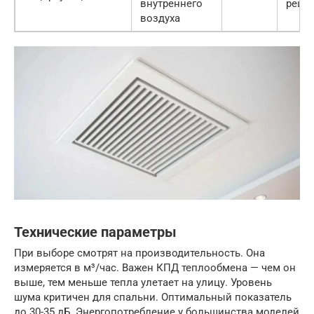
внутреннего
реше
воздуха
Технические параметры
При выборе смотрят на производительность. Она
измеряется в м³/час. Важен КПД теплообмена — чем он
выше, тем меньше тепла улетает на улицу. Уровень
шума критичен для спальни. Оптимальный показатель
до 30-35 дБ. Энергопотребление у большинства моделей