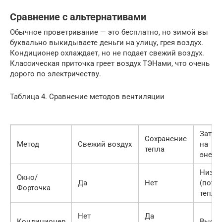
Сравнение с альтернативами
Обычное проветривание — это бесплатно, но зимой вы
буквально выкидываете деньги на улицу, грея воздух.
Кондиционер охлаждает, но не подает свежий воздух.
Классическая приточка греет воздух ТЭНами, что очень
дорого по электричеству.
Таблица 4. Сравнение методов вентиляции
Затра
Сохранение
Метод
Свежий воздух
на
тепла
энерг
Низки
Окно/
Да
Нет
(поте
Форточка
тепла)
Нет
Да
Кондиционер
Высок