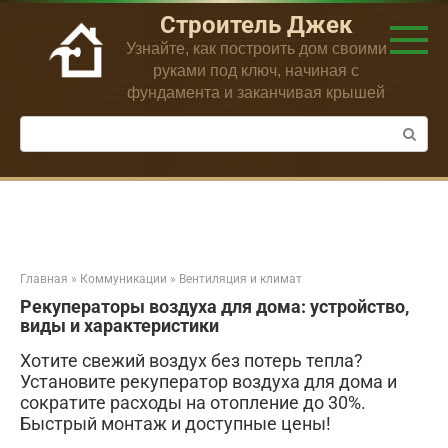
Перейти
Строитель Джек
к
Узнайте, как построить дом своими
контенту
руками под ключ, начиная с
фундамента и заканчивая крышей
Поиск:
Главная
»
Коммуникации
»
Вентиляция и климат
Рекуператоры воздуха для дома: устройство,
виды и характеристики
Хотите свежий воздух без потерь тепла?
Установите рекуператор воздуха для дома и
сократите расходы на отопление до 30%.
Быстрый монтаж и доступные цены!