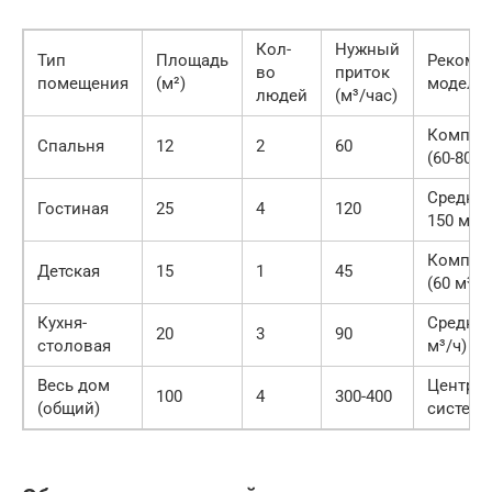
Кол-
Нужный
Тип
Площадь
Рекоме
во
приток
помещения
(м²)
модель
людей
(м³/час)
Компак
Спальня
12
2
60
(60-80 м
Средний
Гостиная
25
4
120
150 м³/ч
Компак
Детская
15
1
45
(60 м³/ч
Кухня-
Средний
20
3
90
столовая
м³/ч)
Весь дом
Центра
100
4
300-400
(общий)
система