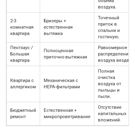
объема
воздуха.
Точечный
2-3
Бризеры +
приток в
комнатная
естественная
спальни и
квартира
вытяжка
гостиную.
Пентхаус /
Равномерное
Полноценная
Большая
распределение
приточно-вытяжная
квартира
воздуха везде.
Полная
очистка
Квартира с
Механическая с
воздуха от
аллергиком
HEPA-фильтрами
пыльцы и
пыли.
Отсутствие
Бюджетный
Естественная +
капитальных
ремонт
микропроветривание
вложений.