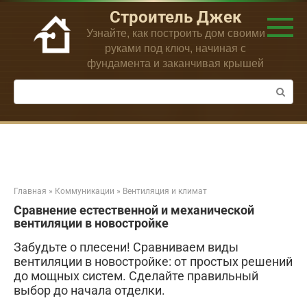
Перейти
Строитель Джек
к
Узнайте, как построить дом своими
контенту
руками под ключ, начиная с
фундамента и заканчивая крышей
Поиск:
Главная
»
Коммуникации
»
Вентиляция и климат
Сравнение естественной и механической
вентиляции в новостройке
Забудьте о плесени! Сравниваем виды
вентиляции в новостройке: от простых решений
до мощных систем. Сделайте правильный
выбор до начала отделки.