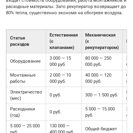
входит стоимость оборудования, работа монтажников и
расходные материалы. Зато рекуператор возвращает до
80% тепла, существенно экономя на обогреве воздуха.
Естественная
Механическая
Статья
(с
(с
Ко
расходов
клапанами)
рекуператором)
3 000 — 15
80 000 — 250
За
Оборудование
000 руб.
000 руб.
бр
Монтажные
2 000 — 10
40 000 — 120
Сл
работы
000 руб.
000 руб.
пр
Электричество
Ра
0 руб.
300 — 1 500 руб.
(мес)
ве
Расходники
5 000 — 15 000
За
0 руб.
(год)
руб.
фи
5 000 — 25 000
130 000 —
Общий бюджет
руб.
400 000 руб.