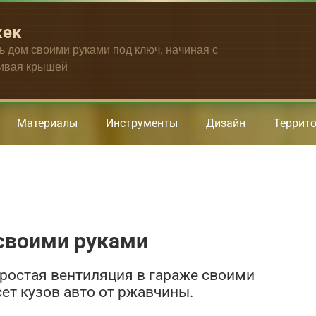
жек
ть дом своими руками под ключ, начиная с
чивая крышей
Материалы
Инструменты
Дизайн
Террит
 своими руками
Простая вентиляция в гараже своими
ет кузов авто от ржавчины.