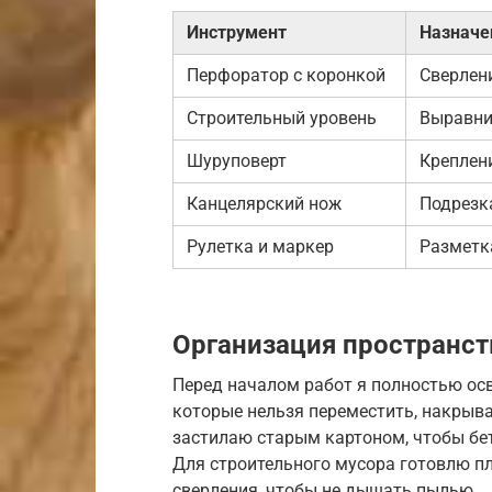
Инструмент
Назначе
Перфоратор с коронкой
Сверлени
Строительный уровень
Выравни
Шуруповерт
Креплен
Канцелярский нож
Подрезк
Рулетка и маркер
Разметк
Организация пространст
Перед началом работ я полностью ос
которые нельзя переместить, накрыв
застилаю старым картоном, чтобы бет
Для строительного мусора готовлю п
сверления, чтобы не дышать пылью.