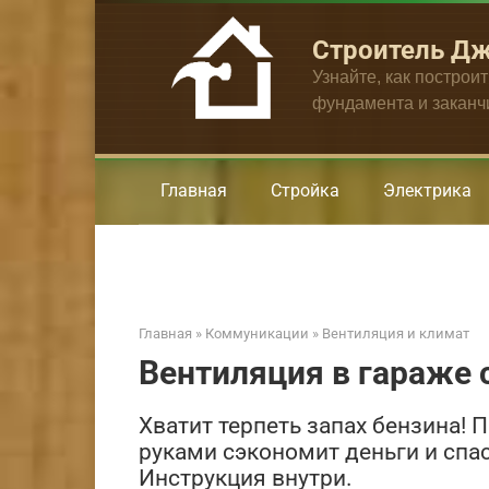
Перейти
к
Строитель Д
контенту
Узнайте, как построи
фундамента и закан
Главная
Стройка
Электрика
Главная
»
Коммуникации
»
Вентиляция и климат
Вентиляция в гараже
Хватит терпеть запах бензина! 
руками сэкономит деньги и спас
Инструкция внутри.