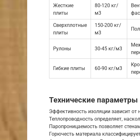
Жесткие
80-120 кг/
Вен
плиты
м3
фас
Сверхплотные
150-200 кг/
Пол
плиты
м3
Ме
Рулоны
30-45 кг/м3
пер
Кро
Гибкие плиты
60-90 кг/м3
пер
Технические параметры 
Эффективность изоляции зависит от 
Теплопроводность определяет, наскол
Паропроницаемость позволяет стена
Горючесть материала классифицируетс