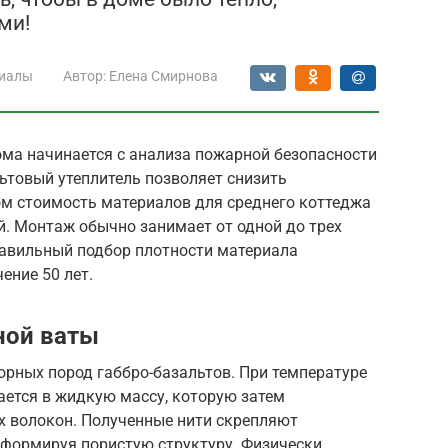
ми!
иалы
Автор:
Елена Смирнова
ома начинается с анализа пожарной безопасности
ьтовый утеплитель позволяет снизить
том стоимость материалов для среднего коттеджа
ей. Монтаж обычно занимает от одной до трех
равильный подбор плотности материала
ение 50 лет.
ной ваты
орных пород габбро-базальтов. При температуре
ается в жидкую массу, которую затем
х волокон. Полученные нити скрепляют
формируя пористую структуру. Физически