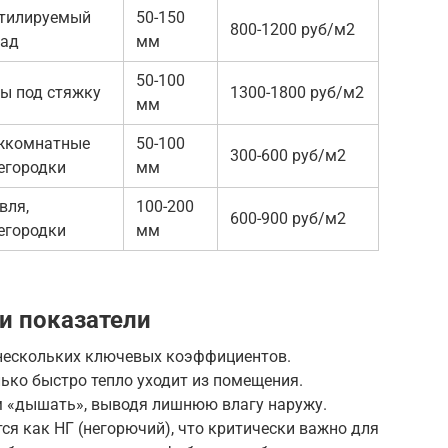
тилируемый
50-150
800-1200 руб/м2
ад
мм
50-100
ы под стяжку
1300-1800 руб/м2
мм
жкомнатные
50-100
300-600 руб/м2
егородки
мм
вля,
100-200
600-900 руб/м2
егородки
мм
и показатели
нескольких ключевых коэффициентов.
ько быстро тепло уходит из помещения.
м «дышать», выводя лишнюю влагу наружу.
я как НГ (негорючий), что критически важно для