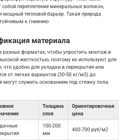
т собой переплетение минеральных волокон,
я мощный тепловой барьер. Такая природа
стойчивым к гниению.
фикация материала
 разных форматах, чтобы упростить монтаж в
высокой жесткостью, поэтому их используют для
, что удобно для укладки в перекрытия или
я от легких вариантов (30-50 кг/м3) до
ые могут служить основанием под стяжку пола.
овное
Толщина
Ориентировочная
начение
слоя
цена
дачные
100-200
400-700 руб/м2
екрытия
мм