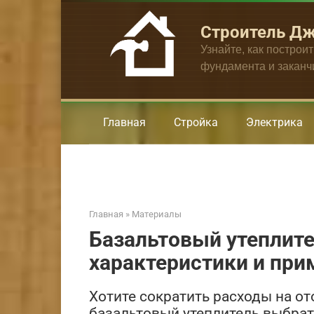
Перейти
к
Строитель Д
контенту
Узнайте, как построи
фундамента и закан
Главная
Стройка
Электрика
Главная
»
Материалы
Базальтовый утеплите
характеристики и при
Хотите сократить расходы на от
базальтовый утеплитель выбрать