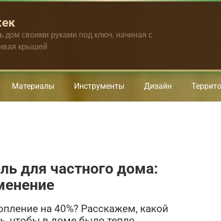
жек
ть дом своими руками под ключ, начиная с
чивая крышей
Материалы
Инструменты
Дизайн
Террит
ль для частного дома:
менение
опление на 40%? Расскажем, какой
, чтобы в доме было тепло,