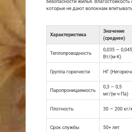
безопасности жилья. Влагостойкость
которые не дают волокнам впитывать
Значение
Характеристика
(среднее)
0,035 — 0,04
Теплопроводность
Вт/(м·К)
Группа горючести
НГ (Негорюч
0,3 — 0,5
Паропроницаемость
мг/(м·ч·Па)
Плотность
30 — 200 кг/
Срок службы
50+ лет