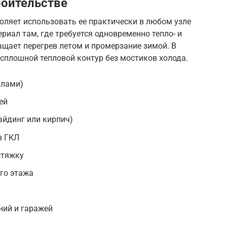
роительстве
оляет использовать ее практически в любом узле
риал там, где требуется одновременно тепло- и
ащает перегрев летом и промерзание зимой. В
сплошной тепловой контур без мостиков холода.
илами)
ей
айдинг или кирпич)
з ГКЛ
стяжку
го этажа
ний и гаражей