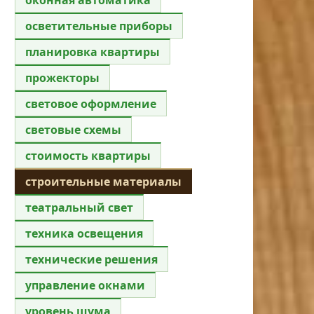
осветительные приборы
планировка квартиры
прожекторы
световое оформление
световые схемы
стоимость квартиры
строительные материалы
театральный свет
техника освещения
технические решения
управление окнами
уровень шума