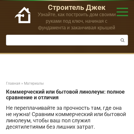
Перейти
Строитель Джек
к
Узнайте, как построить дом своими
контенту
руками под ключ, начиная с
фундамента и заканчивая крышей
Поиск:
Главная
»
Материалы
Коммерческий или бытовой линолеум: полное
сравнение и отличия
Не переплачивайте за прочность там, где она
не нужна! Сравним коммерческий или бытовой
линолеум, чтобы ваш пол служил
десятилетиями без лишних затрат.