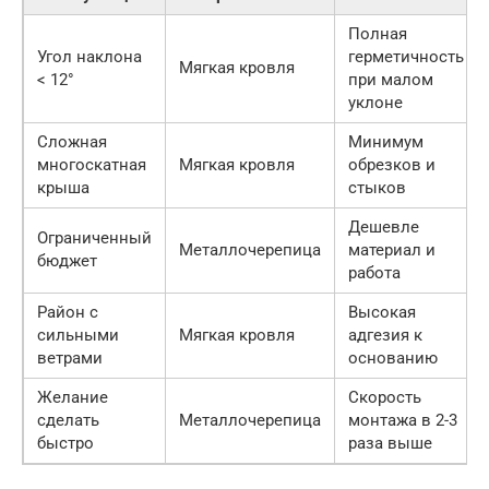
Полная
Угол наклона
герметичность
Мягкая кровля
< 12°
при малом
уклоне
Сложная
Минимум
многоскатная
Мягкая кровля
обрезков и
крыша
стыков
Дешевле
Ограниченный
Металлочерепица
материал и
бюджет
работа
Район с
Высокая
сильными
Мягкая кровля
адгезия к
ветрами
основанию
Желание
Скорость
сделать
Металлочерепица
монтажа в 2-3
быстро
раза выше