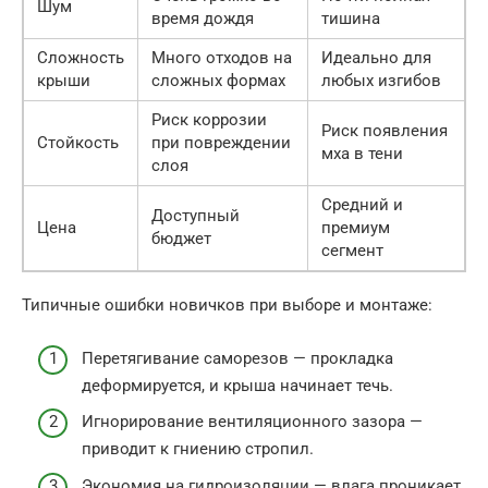
Шум
время дождя
тишина
Сложность
Много отходов на
Идеально для
крыши
сложных формах
любых изгибов
Риск коррозии
Риск появления
Стойкость
при повреждении
мха в тени
слоя
Средний и
Доступный
Цена
премиум
бюджет
сегмент
Типичные ошибки новичков при выборе и монтаже:
Перетягивание саморезов — прокладка
деформируется, и крыша начинает течь.
Игнорирование вентиляционного зазора —
приводит к гниению стропил.
Экономия на гидроизоляции — влага проникает