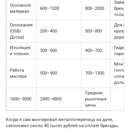
Зависи
Основной
600–1200
800–2000
бренда
материал
толщи
Основание
Для мя
(OSB/
200–400
500–800
кровли
Доска)
дороже
Изоляция
Гидро- 
300–500
400–700
и пленки
пароиз
Монта
Работа
гонтов
500–900
700–1300
мастера
сложне
дольше
Средние
1600–3000
2400–4800
рыночные
цены
Когда я сам монтировал металлочерепицу на даче,
сэкономил около 40 тысяч рублей на оплате бригады,