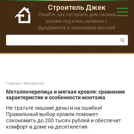
Перейти
Строитель Джек
к
Узнайте, как построить дом своими
контенту
руками под ключ, начиная с
фундамента и заканчивая крышей
Поиск:
Главная
»
Материалы
Металлочерепица и мягкая кровля: сравнение
характеристик и особенности монтажа
Не тратьте лишние деньги на ошибки!
Правильный выбор кровли поможет
сэкономить до 200 тысяч рублей и обеспечит
комфорт в доме на десятилетия.