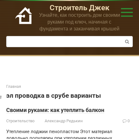
Перейти
Строитель Джек
к
Узнайте, как построить дом своими
контенту
руками под ключ, начиная с
фундамента и заканчивая крышей
Поиск:
Главная
эл проводка в срубе варианты
Своими руками: как утеплить балкон
Строительство
Александр Редькин
0
Утепление лоджии пенопластом Этот материал
довольно популярен при утеплении различных