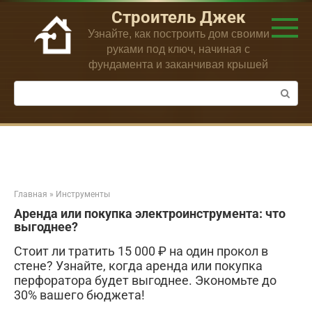
Перейти
Строитель Джек
к
Узнайте, как построить дом своими
контенту
руками под ключ, начиная с
фундамента и заканчивая крышей
Поиск:
Главная
»
Инструменты
Аренда или покупка электроинструмента: что
выгоднее?
Стоит ли тратить 15 000 ₽ на один прокол в
стене? Узнайте, когда аренда или покупка
перфоратора будет выгоднее. Экономьте до
30% вашего бюджета!