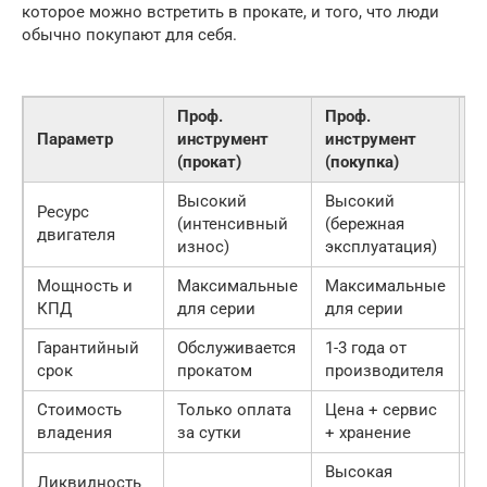
которое можно встретить в прокате, и того, что люди
обычно покупают для себя.
Проф.
Проф.
Б
Параметр
инструмент
инструмент
и
(прокат)
(покупка)
(
Высокий
Высокий
Ресурс
Н
(интенсивный
(бережная
двигателя
(
износ)
эксплуатация)
Мощность и
Максимальные
Максимальные
С
КПД
для серии
для серии
з
Гарантийный
Обслуживается
1-3 года от
6
срок
прокатом
производителя
Стоимость
Только оплата
Цена + сервис
Н
владения
за сутки
+ хранение
ч
Высокая
Ликвидность