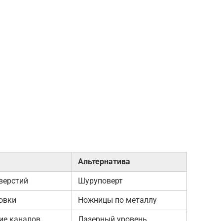
Альтернатива
верстий
Шуруповерт
овки
Ножницы по металлу
ие каналов
Лазерный уровень