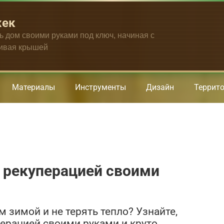
жек
ть дом своими руками под ключ, начиная с
чивая крышей
Материалы
Инструменты
Дизайн
Террит
 рекуперацией своими
 зимой и не терять тепло? Узнайте,
перацией своими руками и круто