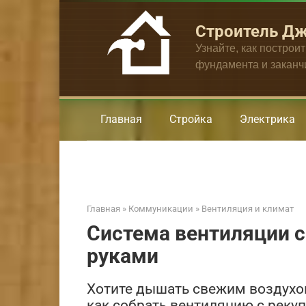
Перейти
к
Строитель Д
контенту
Узнайте, как построи
фундамента и закан
Главная
Стройка
Электрика
Главная
»
Коммуникации
»
Вентиляция и климат
Система вентиляции с
руками
Хотите дышать свежим воздухом
как собрать вентиляцию с реку