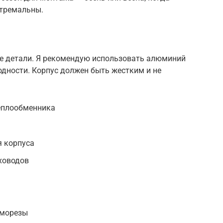
стремальны.
е детали. Я рекомендую использовать алюминий
одности. Корпус должен быть жестким и не
еплообменника
я корпуса
ховодов
аморезы