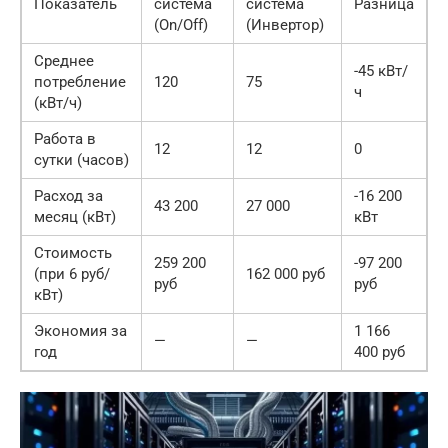
Показатель
система
система
Разница
(On/Off)
(Инвертор)
Среднее
-45 кВт/
потребление
120
75
ч
(кВт/ч)
Работа в
12
12
0
сутки (часов)
Расход за
-16 200
43 200
27 000
месяц (кВт)
кВт
Стоимость
259 200
-97 200
(при 6 руб/
162 000 руб
руб
руб
кВт)
Экономия за
1 166
—
—
год
400 руб