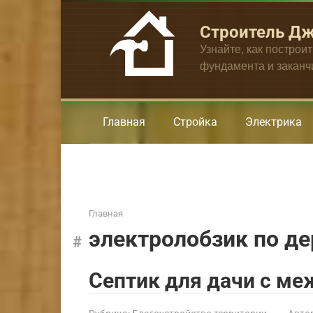
Перейти
к
Строитель Д
контенту
Узнайте, как построи
фундамента и закан
Главная
Стройка
Электрика
Главная
электролобзик по д
Септик для дачи с м