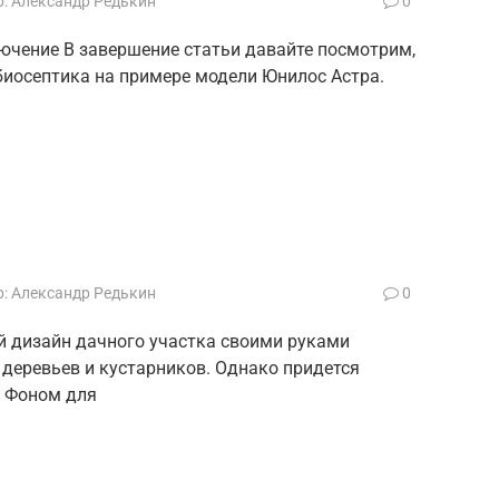
:
Александр Редькин
0
лючение В завершение статьи давайте посмотрим,
биосептика на примере модели Юнилос Астра.
:
Александр Редькин
0
й дизайн дачного участка своими руками
 деревьев и кустарников. Однако придется
. Фоном для