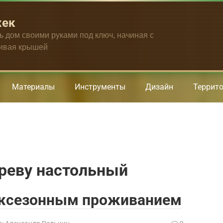
жек
ть дом своими руками под ключ, начиная с
чивая крышей
Материалы
Инструменты
Дизайн
Террит
ереву настольный
ежсезонным проживанием