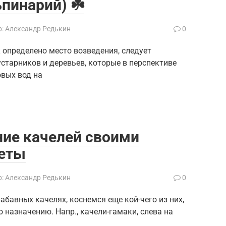
пинарий) ☘️
:
Александр Редькин
0
 определено место возведения, следует
устарников и деревьев, которые в перспективе
овых вод на
ние качелей своими
веты
:
Александр Редькин
0
забавных качелях, коснемся еще кой-чего из них,
 назначению. Напр., качели-гамаки, слева на