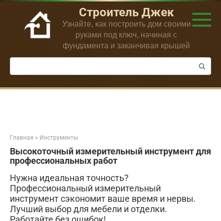
Перейти
Строитель Джек
к
Узнайте, как построить дом своими
контенту
руками под ключ, начиная с
фундамента и заканчивая крышей
Поиск:
Главная
»
Инструменты
Высокоточный измерительный инструмент для
профессиональных работ
Нужна идеальная точность?
Профессиональный измерительный
инструмент сэкономит ваше время и нервы.
Лучший выбор для мебели и отделки.
Работайте без ошибок!