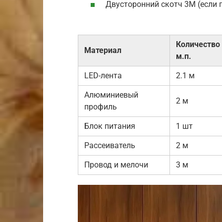
Двусторонний скотч 3М (если 
Количество 
Материал
м.п.
LED-лента
2.1 м
Алюминиевый
2 м
профиль
Блок питания
1 шт
Рассеиватель
2 м
Провод и мелочи
3 м