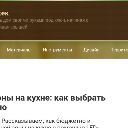
жек
ть дом своими руками под ключ, начиная с
чивая крышей
Материалы
Инструменты
Дизайн
Террит
ны на кухне: как выбрать
но
! Рассказываем, как бюджетно и
чей зоны на кухне с помощью LED-