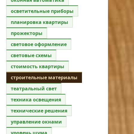
осветительные приборы
планировка квартиры
прожекторы
световое оформление
световые схемы
стоимость квартиры
строительные материалы
театральный свет
техника освещения
технические решения
управление окнами
уровень шума