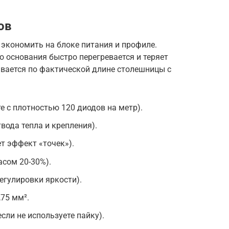
ов
 экономить на блоке питания и профиле.
 основания быстро перегревается и теряет
ывается по фактической длине столешницы с
е с плотностью 120 диодов на метр).
ода тепла и крепления).
т эффект «точек»).
асом 20-30%).
егулировки яркости).
,75 мм².
сли не используете пайку).