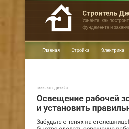
Перейти
к
Строитель Д
контенту
Узнайте, как построи
фундамента и закан
Главная
Стройка
Электрика
Главная
»
Дизайн
Освещение рабочей зо
и установить правиль
Забудьте о тенях на столешнице
быстро сделать освещение рабо