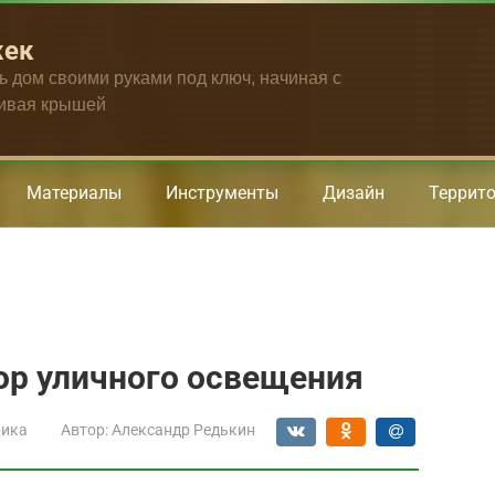
жек
ть дом своими руками под ключ, начиная с
чивая крышей
Материалы
Инструменты
Дизайн
Террит
ор уличного освещения
рика
Автор:
Александр Редькин