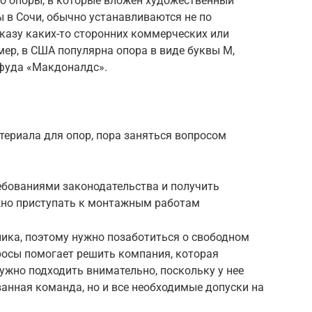
то опоры, в которые вложен художественный
ы в Сочи, обычно устанавливаются не по
аказу каких-то сторонних коммерческих или
ер, в США популярна опора в виде буквы M,
тфуда «Макдоналдс».
териала для опор, пора заняться вопросом
ебованиями законодательства и получить
ожно приступать к монтажным работам
ника, поэтому нужно позаботиться о свободном
просы помогает решить компания, которая
нужно подходить внимательно, поскольку у нее
анная команда, но и все необходимые допуски на