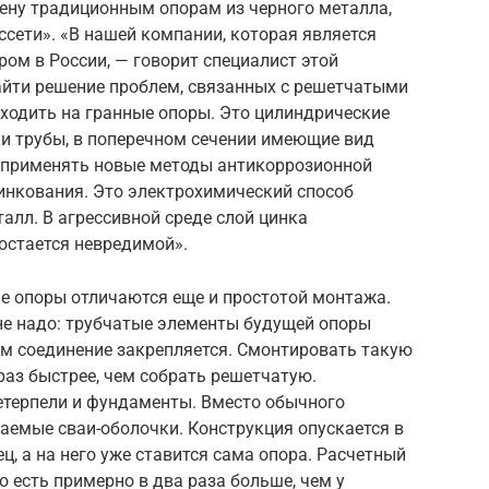
смену традиционным опорам из черного металла,
сети». «В нашей компании, которая является
ом в России, — говорит специалист этой
айти решение проблем, связанных с решетчатыми
реходить на гранные опоры. Это цилиндрические
ки трубы, в поперечном сечении имеющие вид
и применять новые методы антикоррозионной
инкования. Это электрохимический способ
алл. В агрессивной среде слой цинка
 остается невредимой».
 опоры отличаются еще и простотой монтажа.
не надо: трубчатые элементы будущей опоры
тем соединение закрепляется. Смонтировать такую
аз быстрее, чем собрать решетчатую.
терпели и фундаменты. Вместо обычного
аемые сваи-оболочки. Конструкция опускается в
ц, а на него уже ставится сама опора. Расчетный
то есть примерно в два раза больше, чем у