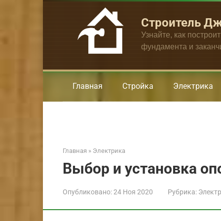
Перейти
к
Строитель Д
контенту
Узнайте, как построи
фундамента и закан
Главная
Стройка
Электрика
Главная
»
Электрика
Выбор и установка оп
Опубликовано:
24 Ноя 2020
Рубрика:
Элект