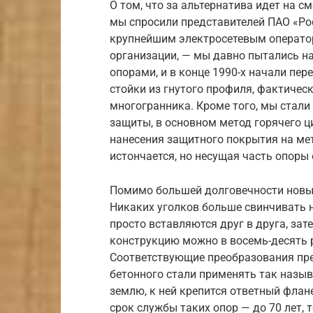
О том, что за альтернатива идет на 
мы спросили представителей ПАО «Рос
крупнейшим электросетевым оператор
организации, — мы давно пытались н
опорами, и в конце 1990-х начали пе
стойки из гнутого профиля, фактичес
многогранника. Кроме того, мы стал
защиты, в основном метод горячего ц
нанесения защитного покрытия на мет
истончается, но несущая часть опоры
Помимо большей долговечности новые
Никаких уголков больше свинчивать 
просто вставляются друг в друга, за
конструкцию можно в восемь-десять р
Соответствующие преобразования пре
бетонного стали применять так назыв
землю, к ней крепится ответный флане
срок службы таких опор — до 70 лет, 