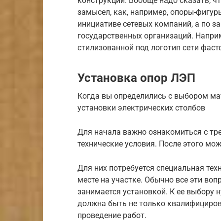
конструкций. Вообще надо сказать, ч
замысел, как, например, опоры-фигур
инициативе сетевых компаний, а по з
государственных организаций. Наприм
стилизованной под логотип сети фас
Установка опор ЛЭП
Когда вы определились с выбором ма
установки электрических столбов
Для начала важно ознакомиться с тр
технические условия. После этого м
Для них потребуется специальная тех
месте на участке. Обычно все эти во
занимается установкой. К ее выбору 
должна быть не только квалифициров
проведение работ.