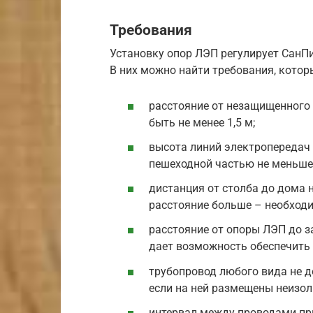
Требования
Установку опор ЛЭП регулирует СанПи
В них можно найти требования, котор
расстояние от незащищенного 
быть не менее 1,5 м;
высота линий электропередач 
пешеходной частью не меньше 
дистанция от столба до дома 
расстояние больше – необходи
расстояние от опоры ЛЭП до за
дает возможность обеспечить 
трубопровод любого вида не д
если на ней размещены неизо
интервал между проводами при 