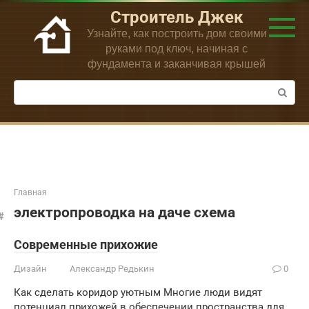
Перейти
Строитель Джек
к
Узнайте, как построить дом своими
контенту
руками под ключ, начиная с
фундамента и заканчивая крышей
Поиск:
Главная
электропроводка на даче схема
Современные прихожие
Дизайн
Александр Редькин
0
Как сделать коридор уютным Многие люди видят
потенциал прихожей в обеспечении пространства для