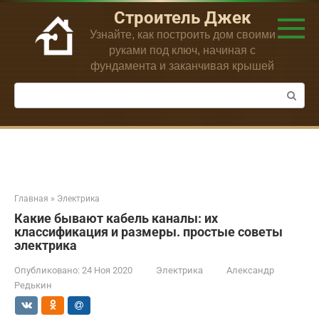
Перейти
Строитель Джек
к
Узнайте, как построить дом своими
контенту
руками под ключ, начиная с
фундамента и заканчивая крышей
Поиск:
Главная
»
Электрика
Какие бывают кабель каналы: их
классификация и размеры. простые советы
электрика
Опубликовано:
24 Ноя 2020
Электрика
Александр
Редькин