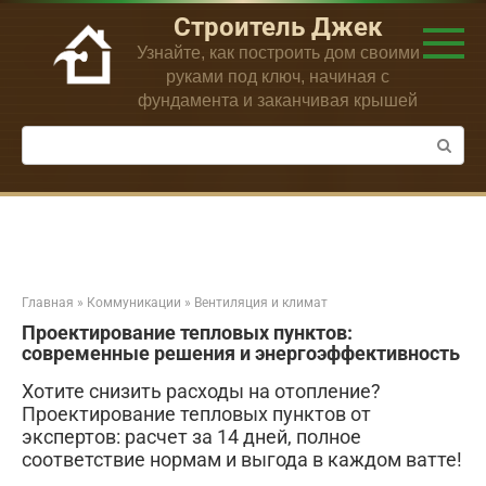
Перейти
Строитель Джек
к
Узнайте, как построить дом своими
контенту
руками под ключ, начиная с
фундамента и заканчивая крышей
Поиск:
Главная
»
Коммуникации
»
Вентиляция и климат
Проектирование тепловых пунктов:
современные решения и энергоэффективность
Хотите снизить расходы на отопление?
Проектирование тепловых пунктов от
экспертов: расчет за 14 дней, полное
соответствие нормам и выгода в каждом ватте!