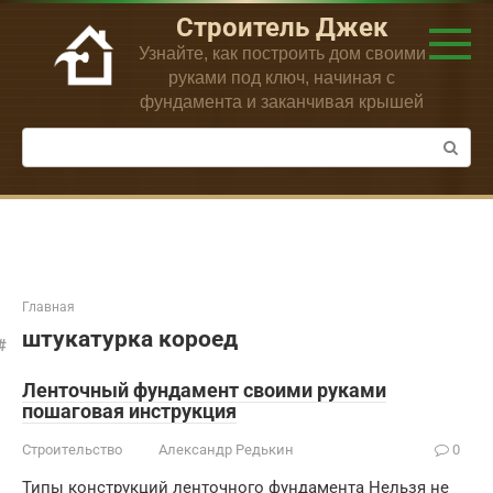
Перейти
Строитель Джек
к
Узнайте, как построить дом своими
контенту
руками под ключ, начиная с
фундамента и заканчивая крышей
Поиск:
Главная
штукатурка короед
Ленточный фундамент своими руками
пошаговая инструкция
Строительство
Александр Редькин
0
Типы конструкций ленточного фундамента Нельзя не