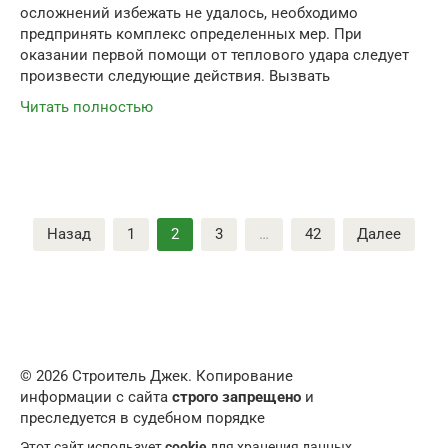
осложнений избежать не удалось, необходимо
предпринять комплекс определенных мер. При
оказании первой помощи от теплового удара следует
произвести следующие действия. Вызвать
Читать полностью
Пагинация
Назад
1
2
3
…
42
Далее
записей
© 2026 Строитель Джек. Копирование
информации с сайта
строго запрещено
и
преследуется в судебном порядке
Этот сайт использует
cookie
для хранения данных.