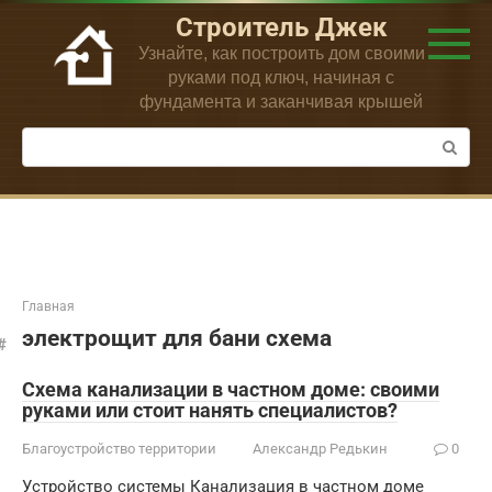
Перейти
Строитель Джек
к
Узнайте, как построить дом своими
контенту
руками под ключ, начиная с
фундамента и заканчивая крышей
Поиск:
Главная
электрощит для бани схема
Схема канализации в частном доме: своими
руками или стоит нанять специалистов?
Благоустройство территории
Александр Редькин
0
Устройство системы Канализация в частном доме