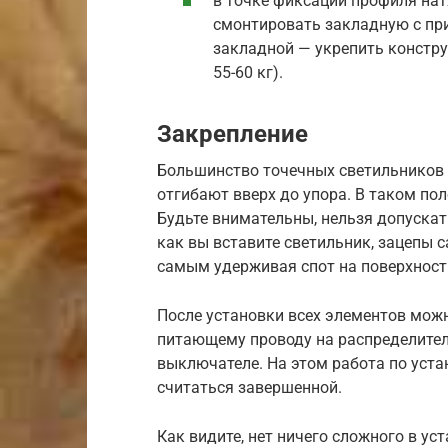
в точке фиксации профиля нат
смонтировать закладную с пр
закладной — укрепить констр
55-60 кг).
Закрепление
Большинство точечных светильников 
отгибают вверх до упора. В таком по
Будьте внимательны, нельзя допускат
как вы вставите светильник, зацепы 
самым удерживая спот на поверхности
После установки всех элементов мож
питающему проводу на распределител
выключателе. На этом работа по уст
считаться завершенной.
Как видите, нет ничего сложного в ус