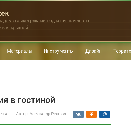
жек
ть дом своими руками под ключ, начиная с
чивая крышей
Материалы
Инструменты
Дизайн
Террит
я в гостиной
рика
Автор:
Александр Редькин