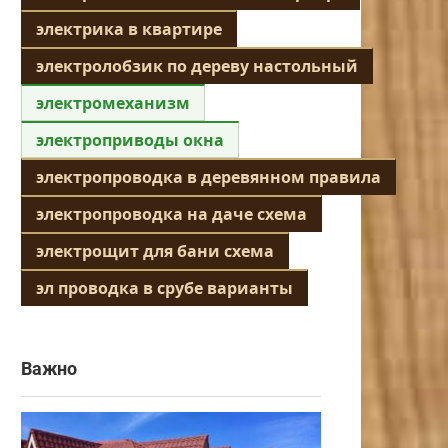
электрика в квартире
электролобзик по дереву настольный
электромеханизм
электроприводы окна
электропроводка в деревянном правила
электропроводка на даче схема
электрощит для бани схема
эл проводка в срубе варианты
Важно