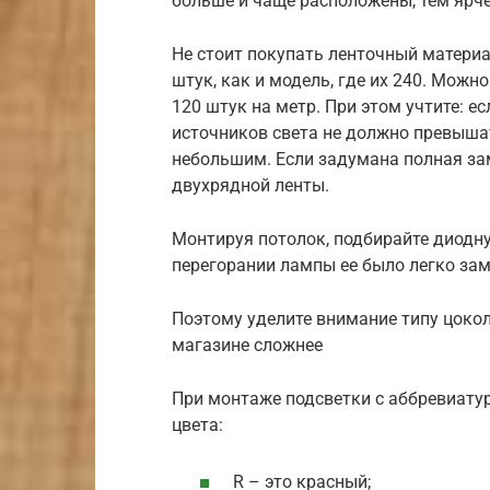
больше и чаще расположены, тем ярче
Не стоит покупать ленточный материа
штук, как и модель, где их 240. Можн
120 штук на метр. При этом учтите: 
источников света не должно превышат
небольшим. Если задумана полная за
двухрядной ленты.
Монтируя потолок, подбирайте диодн
перегорании лампы ее было легко за
Поэтому уделите внимание типу цокол
магазине сложнее
При монтаже подсветки с аббревиату
цвета:
R – это красный;