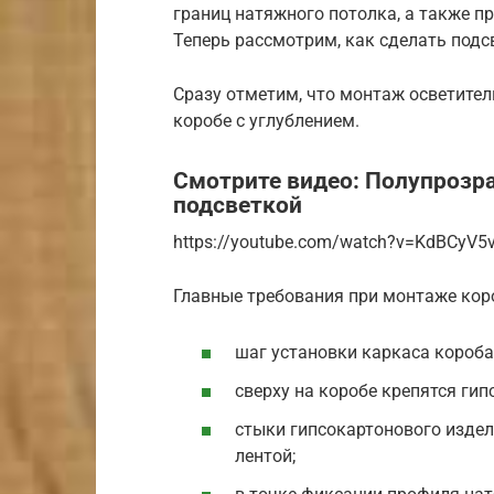
границ натяжного потолка, а также п
Теперь рассмотрим, как сделать под
Сразу отметим, что монтаж осветител
коробе с углублением.
Смотрите видео: Полупрозр
подсветкой
https://youtube.com/watch?v=KdBCyV5
Главные требования при монтаже кор
шаг установки каркаса короба 
сверху на коробе крепятся ги
стыки гипсокартонового изде
лентой;