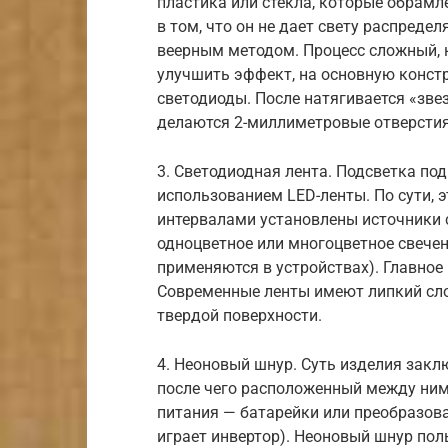
пластика или стекла, которые обрамл
в том, что он не дает свету распреде
веерным методом. Процесс сложный, 
улучшить эффект, на основную констр
светодиоды. После натягивается «зве
делаются 2-миллиметровые отверстия
3. Светодиодная лента. Подсветка под
использованием LED-ленты. По сути, 
интервалами установлены источники 
одноцветное или многоцветное свечени
применяются в устройствах). Главное
Современные ленты имеют липкий сло
твердой поверхности.
4. Неоновый шнур. Суть изделия закл
после чего расположенный между ним
питания — батарейки или преобразов
играет инвертор). Неоновый шнур пол