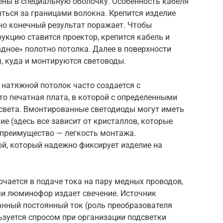
ены в специальную оболочку. Особенность кабеля
ляться за границами волокна. Крепится изделие
но конечный результат поражает. Чтобы
укцию ставится проектор, крепится кабель и
здное» полотно потолка. Далее в поверхности
, куда и монтируются световоды.
 натяжной потолок часто создается с
это печатная плата, в которой с определенными
света. Вмонтированные светодиоды могут иметь
е (здесь все зависит от кристаллов, которые
 преимущество — легкость монтажа.
й, который надежно фиксирует изделие на
ючается в подаче тока на пару медных проводов,
и люминофор издает свечение. Источник
анный постоянный ток (роль преобразователя
ьзуется спросом при организации подсветки