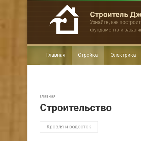
Перейти
к
Строитель Д
контенту
Узнайте, как построи
фундамента и закан
Главная
Стройка
Электрика
Главная
Строительство
Кровля и водосток