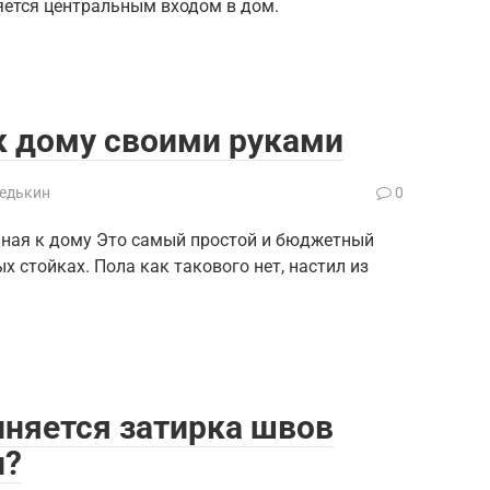
яется центральным входом в дом.
к дому своими руками
Редькин
0
нная к дому Это самый простой и бюджетный
 стойках. Пола как такового нет, настил из
лняется затирка швов
и?