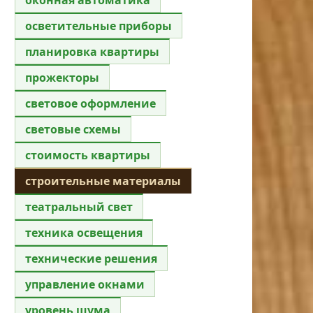
осветительные приборы
планировка квартиры
прожекторы
световое оформление
световые схемы
стоимость квартиры
строительные материалы
театральный свет
техника освещения
технические решения
управление окнами
уровень шума