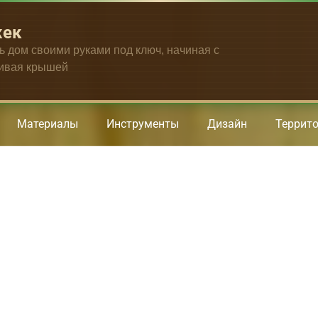
жек
ть дом своими руками под ключ, начиная с
чивая крышей
Материалы
Инструменты
Дизайн
Террит