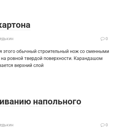
картона
Редькин
0
ля этого обычный строительный нож со сменными
 на ровной твердой поверхности. Карандашом
зается верхний слой
еиванию напольного
Редькин
0